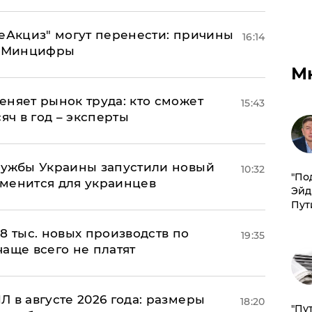
"еАкциз" могут перенести: причины
16:14
т Минцифры
М
еняет рынок труда: кто сможет
15:43
яч в год – эксперты
лужбы Украины запустили новый
10:32
​"По
менится для украинцев
Эйд
Пут
8 тыс. новых производств по
19:35
 чаще всего не платят
 в августе 2026 года: размеры
18:20
"Пу