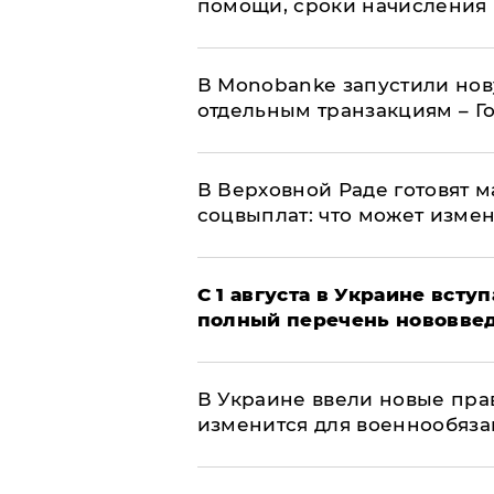
помощи, сроки начисления 
В Мonobankе запустили но
отдельным транзакциям – Г
В Верховной Раде готовят 
соцвыплат: что может изме
С 1 августа в Украине вст
полный перечень нововве
В Украине ввели новые прав
изменится для военнообяз