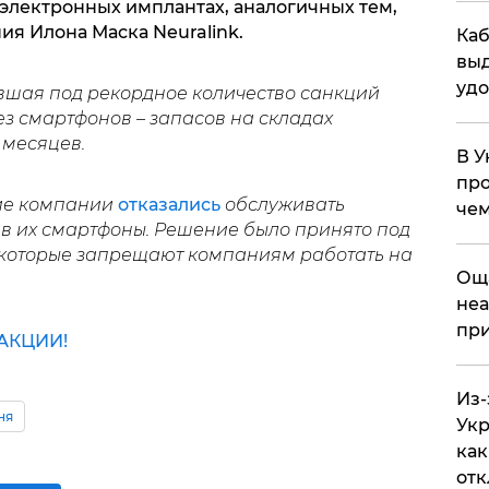
 электронных имплантах, аналогичных тем,
я Илона Маска Neuralink.
Каб
выд
удо
авшая под рекордное количество санкций
з смартфонов – запасов на складах
 месяцев.
В У
про
кие компании
отказались
обслуживать
чем
ав их смартфоны. Решение было принято под
 которые запрещают компаниям работать на
​Ощ
неа
при
АКЦИИ!
Из-
ня
Укр
как
отк