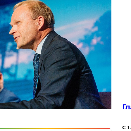
Гл
С 1