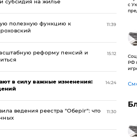
и субсидия на жилье
с У
пре
вую полезную функцию к
11:39
ороховский
масштабную реформу пенсий и
15:12
Соц
ниться
РФ 
игр
упают в силу важные изменения:
14:24
См
дений
Б
ила ведения реестра "Оберіг": что
11:30
анных