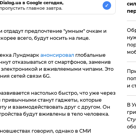
Dialog.ua в Google сегодня,
сил
✓
пропустить главное завтра.
пер
Обр
и отдадут предпочтение "умным" очкам и
нуж
корее всего, будут носить на лице.
пор
мо
Пекка Лундмарк
анонсировал
глобальные
чнут отказываться от смартфонов, заменив
электроникой и вживляемыми чипами. Это
При
ния сетей связи 6G.
поп
и с
развивается настолько быстро, что уже через
й привычными станут гаджеты, которые
В У
ту и взаимодействовать друг с другом. Он
гри
тройства будут вживлены в тело человека.
Сту
обо
 новшествах говорил, однако в СМИ