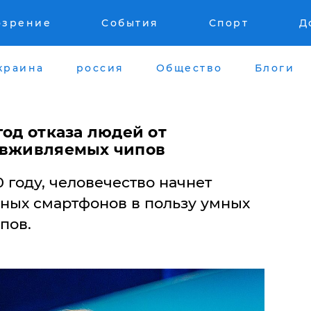
озрение
События
Спорт
Д
краина
россия
Общество
Блоги
год отказа людей от
 вживляемых чипов
0 году, человечество начнет
чных смартфонов в пользу умных
пов.