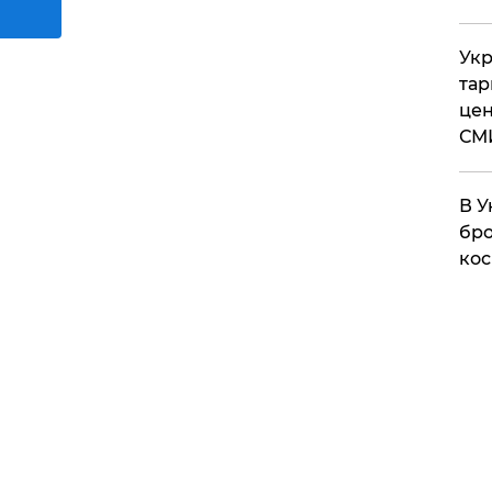
Укр
тар
цен
СМ
В У
бро
кос