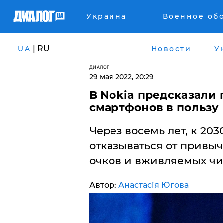
Украина
Военное об
| RU
UA
Новости
У
ДИАЛОГ
29 мая 2022, 20:29
В Nokia предсказали 
смартфонов в пользу
Через восемь лет, к 203
отказываться от привы
очков и вживляемых чи
Автор:
Анастасія Югова