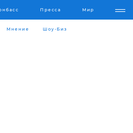
онбасс
Пресса
Мир
Мнение
Шоу-Биз