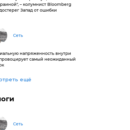
краиной", – колумнист Bloomberg
достерег Запад от ошибки
Сеть
иальную напряженность внутри
провоцирует самый неожиданный
ок
отреть ещё
логи
Сеть