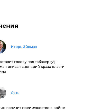
нения
Игорь Эйдман
дставит голову под табакерку", –
ман описал сценарий краха власти
ина
Сеть
тин получит преимущество в войне