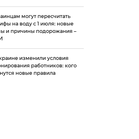
аинцам могут пересчитать
ифы на воду с 1 июля: новые
ы и причины подорожания –
И
краине изменили условия
нирования работников: кого
нутся новые правила