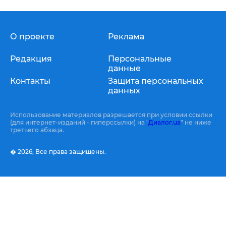
О проекте
Реклама
Редакция
Персональные
данные
Контакты
Защита персональных
данных
Использование материалов разрешается при условии ссылки
(для интернет-изданий - гиперссылки) на "
Диалог.ua
" не ниже
третьего абзаца.
� 2026,
Все права защищены.