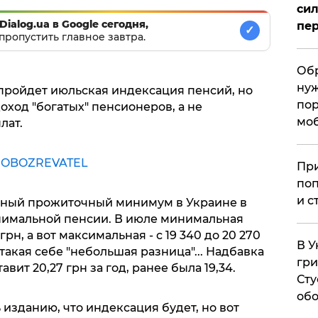
сил
Dialog.ua в Google сегодня,
пер
✓
пропустить главное завтра.
Обр
нуж
 пройдет июльская индексация пенсий, но
пор
оход "богатых" пенсионеров, а не
мо
лат.
е
OBOZREVATEL
При
поп
и с
льный прожиточный минимум в Украине в
минимальной пенсии. В июле минимальная
грн, а вот максимальная - с 19 340 до 20 270
В У
– такая себе "небольшая разница"... Надбавка
гри
вит 20,27 грн за год, ранее была 19,34.
Сту
обо
изданию, что индексация будет, но вот