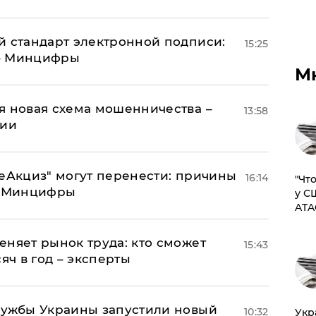
й стандарт электронной подписи:
15:25
 – Минцифры
М
я новая схема мошенничества –
13:58
ции
"еАкциз" могут перенести: причины
16:14
​"Ч
т Минцифры
у С
ATA
еняет рынок труда: кто сможет
15:43
яч в год – эксперты
лужбы Украины запустили новый
10:32
​Ук