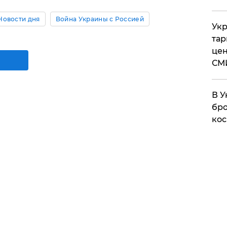
Новости дня
Война Украины с Россией
Укр
тар
цен
СМ
В У
бро
кос