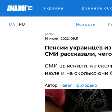
Украина
Военное об
| RU
UA
Новости
У
ДИАЛОГ
14 июня 2022, 09:11
Пенсии украинцев из
СМИ рассказали, чего
СМИ выяснили, на сколь
июле и на сколько они б
Автор:
Павел Приходько