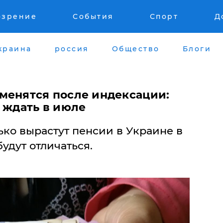
озрение
События
Спорт
Д
краина
россия
Общество
Блоги
менятся после индексации:
 ждать в июле
ко вырастут пенсии в Украине в
удут отличаться.