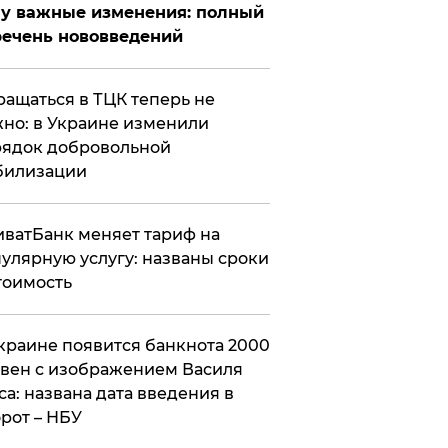
у важные изменения: полный
ечень нововведений
ащаться в ТЦК теперь не
но: в Украине изменили
ядок добровольной
билизации
ватБанк меняет тариф на
улярную услугу: названы сроки
тоимость
краине появится банкнота 2000
вен с изображением Василя
са: названа дата введения в
рот – НБУ