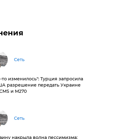
нения
Сеть
то-то изменилось": Турция запросила
ША разрешение передать Украине
CMS и M270
Сеть
раину накрыла волна пессимизма: