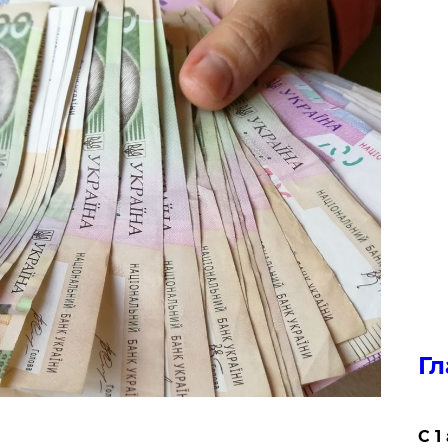
Гл
С 1