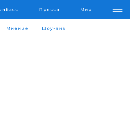
онбасс
Пресса
Мир
Мнение
Шоу-Биз