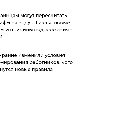
аинцам могут пересчитать
ифы на воду с 1 июля: новые
ы и причины подорожания –
И
краине изменили условия
нирования работников: кого
нутся новые правила