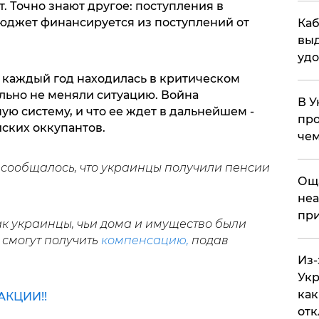
ют. Точно знают другое: поступления в
юджет финансируется из поступлений от
Каб
выд
удо
 каждый год находилась в критическом
льно не меняли ситуацию. Война
В У
ю систему, и что ее ждет в дальнейшем -
про
ских оккупантов.
чем
 сообщалось, что украинцы получили пенсии
​Ощ
неа
при
как украинцы, чьи дома и имущество были
 смогут получить
компенсацию,
подав
Из-
Укр
как
КЦИИ!!
отк