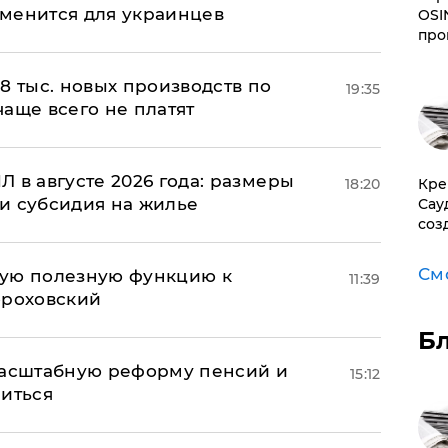
менится для украинцев
OSI
про
8 тыс. новых производств по
19:35
 чаще всего не платят
 в августе 2026 года: размеры
18:20
​Кр
и субсидия на жилье
Сау
соз
См
вую полезную функцию к
11:39
ороховский
Б
масштабную реформу пенсий и
15:12
ниться