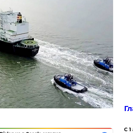
Гл
С 1