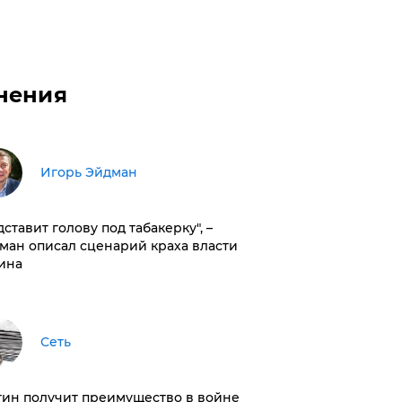
нения
Игорь Эйдман
дставит голову под табакерку", –
ман описал сценарий краха власти
ина
Сеть
тин получит преимущество в войне