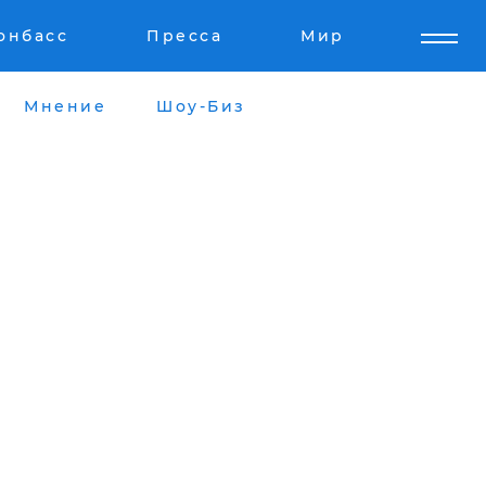
онбасс
Пресса
Мир
Мнение
Шоу-Биз