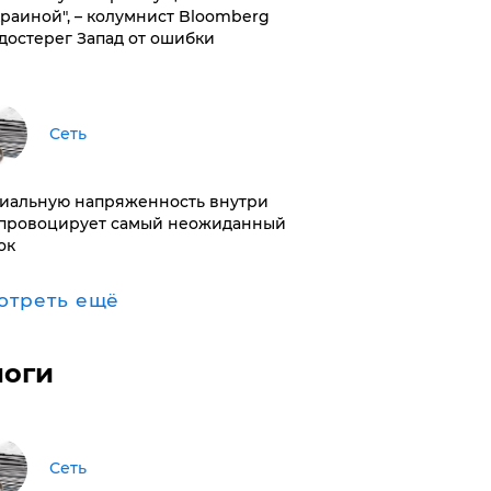
краиной", – колумнист Bloomberg
достерег Запад от ошибки
Сеть
иальную напряженность внутри
провоцирует самый неожиданный
ок
отреть ещё
логи
Сеть