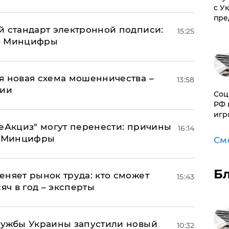
с У
пре
й стандарт электронной подписи:
15:25
 – Минцифры
я новая схема мошенничества –
13:58
ции
Соц
РФ 
игр
"еАкциз" могут перенести: причины
16:14
т Минцифры
См
Б
еняет рынок труда: кто сможет
15:43
яч в год – эксперты
лужбы Украины запустили новый
10:32