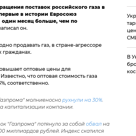
ращения поставок российского газа в
впервые в истории Евросоюз
Укр
 один месяц больше, чем по
тар
написал он.
цен
СМ
но продавать газ, в стране-агрессоре
х гражданах.
В У
бро
 повышает оптовые цены для
кос
звестно, что оптовая стоимость газа
%, соответственно.
"Газпрома" молниеносно
рухнули на 30%
.
а капитализации компании.
ок "Газпрома" потянуло за собой
обвал
на
00 миллиардов рублей. Индекс скатился