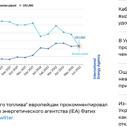
Каб
выд
удо
В У
про
чем
​Ощ
неа
при
Из-
ого топлива" европейцам прокомментировал
Укр
энергетического агентства (IEA) Фатих
как
witter.
отк