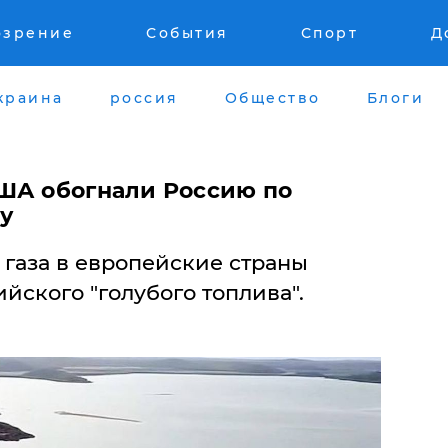
озрение
События
Спорт
Д
краина
россия
Общество
Блоги
ША обогнали Россию по
пу
 газа в европейские страны
йского "голубого топлива".