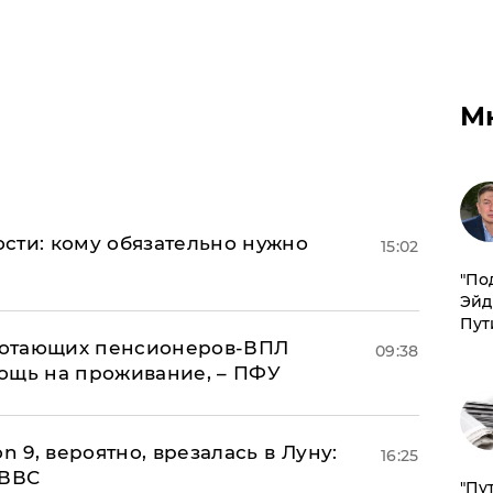
М
сти: кому обязательно нужно
15:02
​"По
Эйд
Пут
аботающих пенсионеров-ВПЛ
09:38
ощь на проживание, – ПФУ
n 9, вероятно, врезалась в Луну:
16:25
 ВВС
"Пу