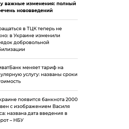
у важные изменения: полный
ечень нововведений
ащаться в ТЦК теперь не
но: в Украине изменили
ядок добровольной
билизации
ватБанк меняет тариф на
улярную услугу: названы сроки
тоимость
краине появится банкнота 2000
вен с изображением Василя
са: названа дата введения в
рот – НБУ