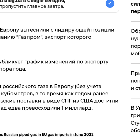
Dialog.ua в Google сегодня,
✓
сил
пропустить главное завтра.
пер
 Европу вытеснили с лидирующей позиции
Обр
анию "Газпром", экспорт которого
нуж
пор
мо
бликует график изменений по экспорту
тора года.
При
поп
 российского газа в Европу (без учета
и с
 кубометров, в то время как годом ранее
ьские поставки в виде СПГ из США достигли
азад едва превосходили 1 миллиард.
В У
гри
Сту
обо