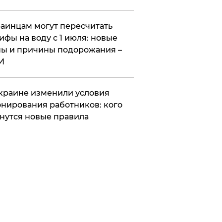
аинцам могут пересчитать
ифы на воду с 1 июля: новые
ы и причины подорожания –
И
краине изменили условия
нирования работников: кого
нутся новые правила