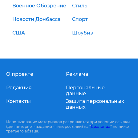
Военное Обозрение
Стиль
Новости Донбасса
Спорт
США
Шоубиз
О проекте
Реклама
Редакция
Персональные
данные
Контакты
Защита персональных
данных
Использование материалов разрешается при условии ссылки
(для интернет-изданий - гиперссылки) на "
Диалог.ua
" не ниже
третьего абзаца.