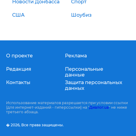
Новости Донбасса
Спорт
США
Шоубиз
О проекте
Реклама
Редакция
Персональные
данные
Контакты
Защита персональных
данных
Использование материалов разрешается при условии ссылки
(для интернет-изданий - гиперссылки) на "
Диалог.ua
" не ниже
третьего абзаца.
� 2026,
Все права защищены.