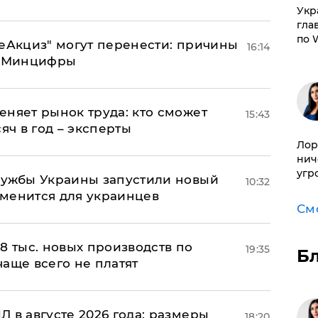
​Ук
гла
по 
"еАкциз" могут перенести: причины
16:14
т Минцифры
еняет рынок труда: кто сможет
15:43
яч в год – эксперты
Лор
нич
угр
лужбы Украины запустили новый
10:32
менится для украинцев
См
8 тыс. новых производств по
19:35
Б
 чаще всего не платят
 в августе 2026 года: размеры
18:20