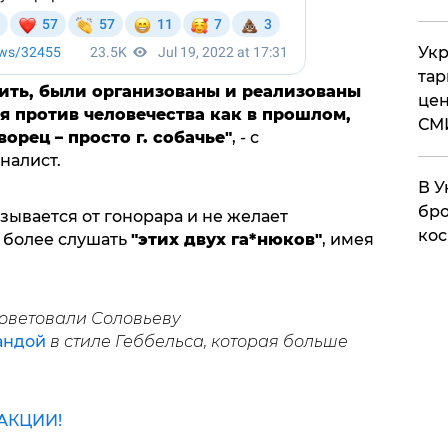
Укр
тар
нить, были организованы и реализованы
цен
я против человечества как в прошлом,
СМ
ворец – просто г. собачье"
, - с
налист.
В У
бро
азывается от гонорара и не желает
кос
м более слушать
"этих двух га*нюков"
, имея
советовали Соловьеву
андой
в стиле Геббельса, которая больше
АКЦИИ!