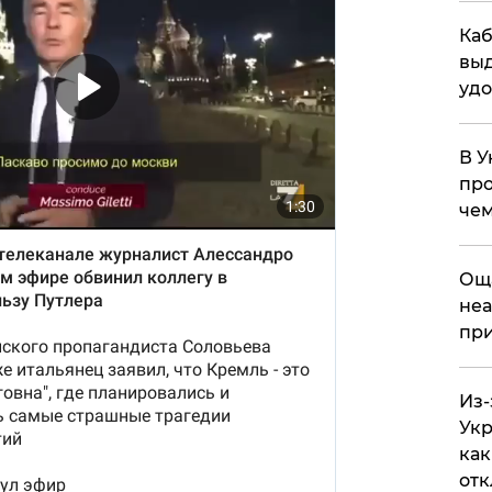
Каб
выд
удо
В У
про
чем
​Ощ
неа
при
Из-
Укр
как
отк