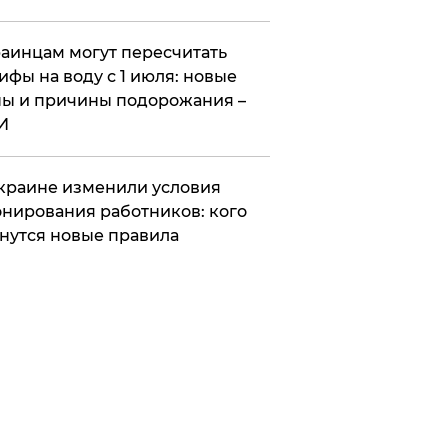
аинцам могут пересчитать
ифы на воду с 1 июля: новые
ы и причины подорожания –
И
краине изменили условия
нирования работников: кого
нутся новые правила