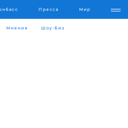
онбасс
Пресса
Мир
Мнение
Шоу-Биз