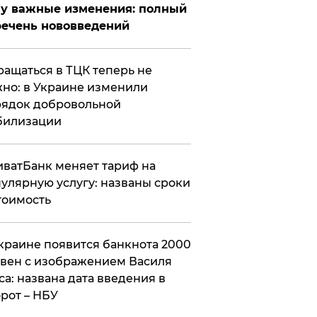
у важные изменения: полный
ечень нововведений
ащаться в ТЦК теперь не
но: в Украине изменили
ядок добровольной
билизации
ватБанк меняет тариф на
улярную услугу: названы сроки
тоимость
краине появится банкнота 2000
вен с изображением Василя
са: названа дата введения в
рот – НБУ