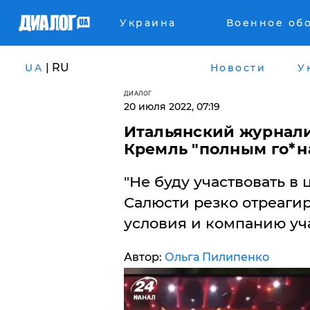
Украина
Военное об
| RU
UA
Новости
У
ДИАЛОГ
20 июля 2022, 07:19
Итальянский журнали
Кремль "полным го*на
"Не буду участвовать в 
Салюсти резко отреаги
условия и компанию уч
Автор:
Ольга Пилипенко