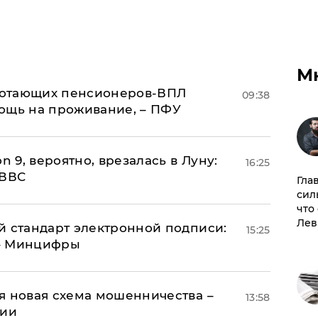
М
аботающих пенсионеров-ВПЛ
09:38
ощь на проживание, – ПФУ
n 9, вероятно, врезалась в Луну:
16:25
 ВВС
Гла
сил
что
Лев
й стандарт электронной подписи:
15:25
 – Минцифры
я новая схема мошенничества –
13:58
ции