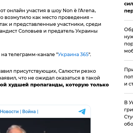
сил
т онлайн участия в шоу Non è l'Arena,
пер
о возмутило как место проведения –
так и представленные участники, среди
Обр
андист Соловьев и предатель Украины
нуж
пор
мо
на телеграмм-канале "
Украина 365
".
При
тавил присутствующих, Салюсти резко
поп
аявил, что не ожидал оказаться в такой
и с
ой худшей пропаганды, которую только
В У
гри
Сту
обо