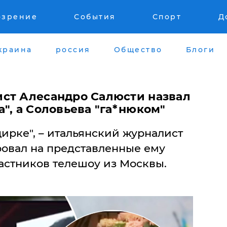
озрение
События
Спорт
Д
краина
россия
Общество
Блоги
ст Алесандро Салюсти назвал
", а Соловьева "га*нюком"
цирке", – итальянский журналист
ровал на представленные ему
астников телешоу из Москвы.