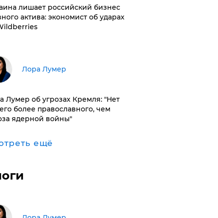
раина лишает российский бизнес
вного актива: экономист об ударах
Wildberries
​Лора Лумер
а Лумер об угрозах Кремля: "Нет
его более православного, чем
оза ядерной войны"
отреть ещё
логи
​Лора Лумер