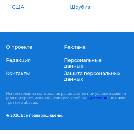
США
Шоубиз
О проекте
Реклама
Редакция
Персональные
данные
Контакты
Защита персональных
данных
Использование материалов разрешается при условии ссылки
(для интернет-изданий - гиперссылки) на "
Диалог.ua
" не ниже
третьего абзаца.
� 2026,
Все права защищены.