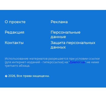
О проекте
Реклама
Редакция
Персональные
данные
Контакты
Защита персональных
данных
Использование материалов разрешается при условии ссылки
(для интернет-изданий - гиперссылки) на "
Диалог.ua
" не ниже
третьего абзаца.
� 2026,
Все права защищены.