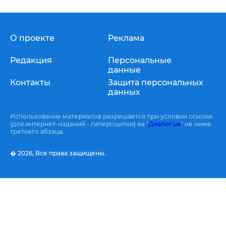
О проекте
Реклама
Редакция
Персональные
данные
Контакты
Защита персональных
данных
Использование материалов разрешается при условии ссылки
(для интернет-изданий - гиперссылки) на "
Диалог.ua
" не ниже
третьего абзаца.
� 2026,
Все права защищены.