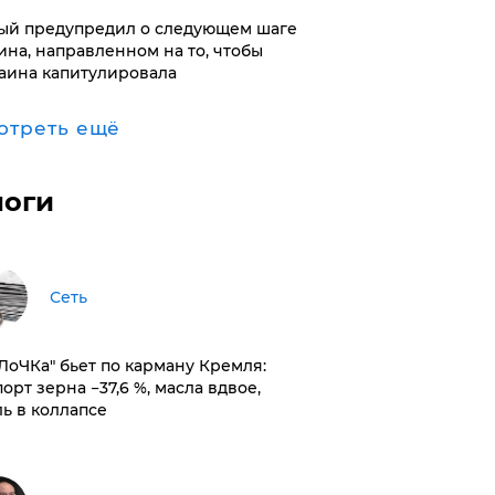
ый предупредил о следующем шаге
ина, направленном на то, чтобы
аина капитулировала
отреть ещё
логи
Сеть
оЛоЧКа" бьет по карману Кремля:
орт зерна −37,6 %, масла вдвое,
ль в коллапсе