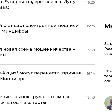
n 9, вероятно, врезалась в Луну:
16:25
 ВВС
М
й стандарт электронной подписи:
15:25
 – Минцифры
Зап
Рос
я новая схема мошенничества –
13:58
сев
ции
Сик
"еАкциз" могут перенести: причины
16:14
тер
т Минцифры
оли
еняет рынок труда: кто сможет
15:43
яч в год – эксперты