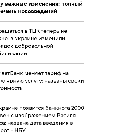
у важные изменения: полный
ечень нововведений
ащаться в ТЦК теперь не
но: в Украине изменили
ядок добровольной
билизации
ватБанк меняет тариф на
улярную услугу: названы сроки
тоимость
краине появится банкнота 2000
вен с изображением Василя
са: названа дата введения в
рот – НБУ