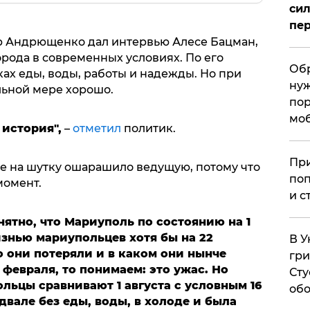
сил
пер
р Андрющенко дал интервью Алесе Бацман,
орода в современных условиях. По его
Обр
ках еды, воды, работы и надежды. Но при
нуж
ельной мере хорошо.
пор
мо
 история",
–
отметил
политик.
При
е на шутку ошарашило ведущую, потому что
поп
момент.
и с
нятно, что Мариуполь по состоянию на 1
изнью мариупольцев хотя бы на 22
В У
о они потеряли и в каком они нынче
гри
 февраля, то понимаем: это ужас. Но
Сту
льцы сравнивают 1 августа с условным 16
обо
двале без еды, воды, в холоде и была