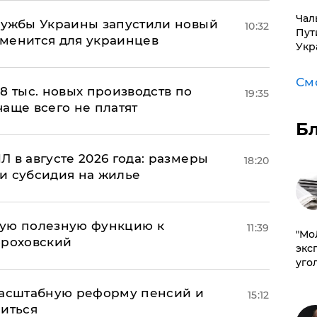
Чал
лужбы Украины запустили новый
10:32
Пут
менится для украинцев
Укр
См
8 тыс. новых производств по
19:35
 чаще всего не платят
Б
 в августе 2026 года: размеры
18:20
и субсидия на жилье
вую полезную функцию к
11:39
​"М
ороховский
эксп
уго
масштабную реформу пенсий и
15:12
ниться