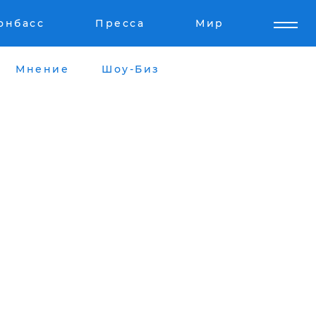
онбасс
Пресса
Мир
Мнение
Шоу-Биз