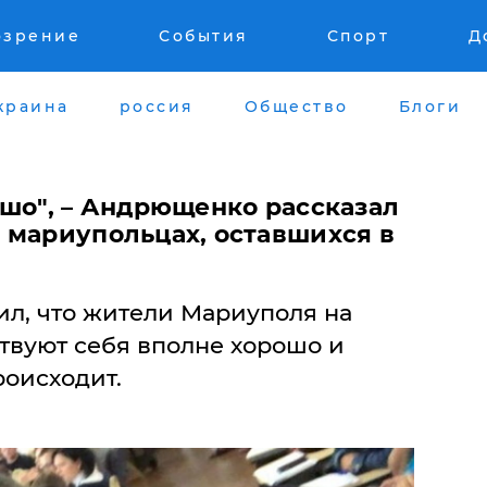
озрение
События
Спорт
Д
краина
россия
Общество
Блоги
ошо", – Андрющенко рассказал
 мариупольцах, оставшихся в
л, что жители Мариуполя на
твуют себя вполне хорошо и
роисходит.