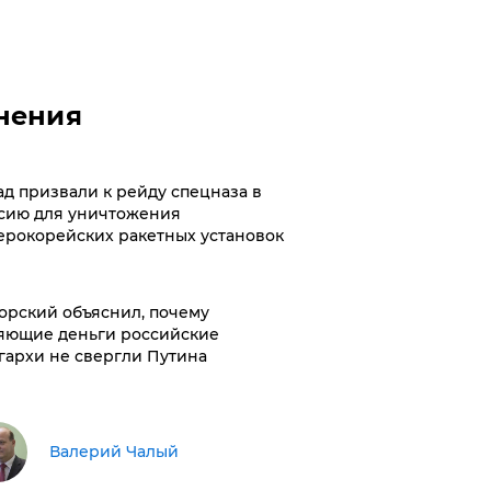
нения
ад призвали к рейду спецназа в
сию для уничтожения
ерокорейских ракетных установок
орский объяснил, почему
яющие деньги российские
гархи не свергли Путина
Валерий Чалый