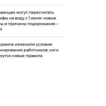
аинцам могут пересчитать
ифы на воду с 1 июля: новые
ы и причины подорожания –
И
краине изменили условия
нирования работников: кого
нутся новые правила