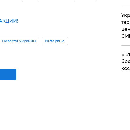
Укр
АКЦИИ!
тар
цен
СМ
Новости Украины
Интервью
В У
бро
кос