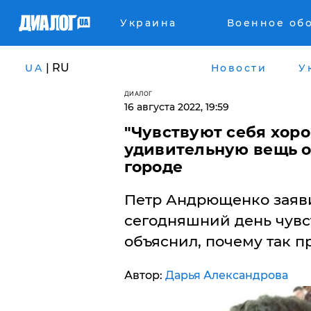
Украина
Военное об
| RU
UA
Новости
У
ДИАЛОГ
16 августа 2022, 19:59
"Чувствуют себя хор
удивительную вещь о
городе
Петр Андрющенко заяви
сегодняшний день чувс
объяснил, почему так п
Автор:
Дарья Александрова