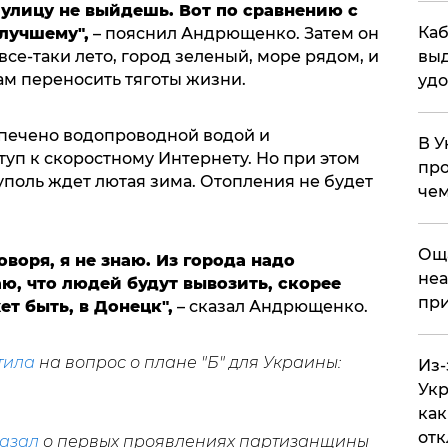
 улицу не выйдешь. Вот по сравнению с
Каб
лучшему",
– пояснил Андрющенко. Затем он
все-таки лето, город зеленый, море рядом, и
выд
ам переносить тяготы жизни.
удо
печено водопроводной водой и
В У
ступ к скоростному Интернету. Но при этом
про
уполь ждет лютая зима. Отопления не будет
чем
​Ощ
оворя, я не знаю. Из города надо
неа
ю, что людей будут вывозить, скорее
при
ет быть, в Донецк",
– сказал Андрющенко.
тила
на вопрос о плане "Б" для Украины:
Из-
Укр
как
отк
азал
о первых проявлениях партизанщины