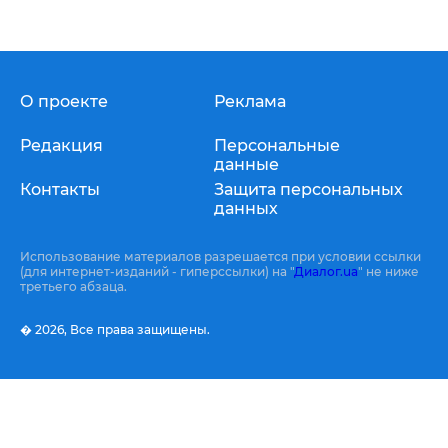
О проекте
Реклама
Редакция
Персональные
данные
Контакты
Защита персональных
данных
Использование материалов разрешается при условии ссылки
(для интернет-изданий - гиперссылки) на "
Диалог.ua
" не ниже
третьего абзаца.
� 2026,
Все права защищены.