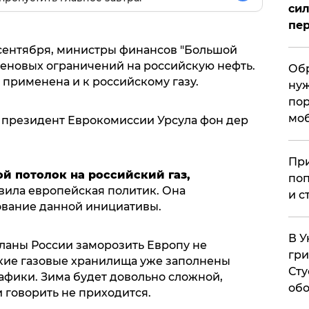
сил
пер
 сентября, министры финансов "Большой
ценовых ограничений на российскую нефть.
Обр
применена и к российскому газу.
нуж
пор
мо
 президент Еврокомиссии Урсула фон дер
При
ой потолок на российский газ,
поп
аявила европейская политик. Она
и с
ование данной инициативы.
В У
планы России заморозить Европу не
гри
кие газовые хранилища уже заполнены
Сту
афики. Зима будет довольно сложной,
обо
 говорить не приходится.