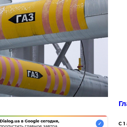
Гл
Dialog.ua в Google сегодня,
✓
С 1
пропустить главное завтра.