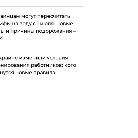
аинцам могут пересчитать
ифы на воду с 1 июля: новые
ы и причины подорожания –
И
краине изменили условия
нирования работников: кого
нутся новые правила