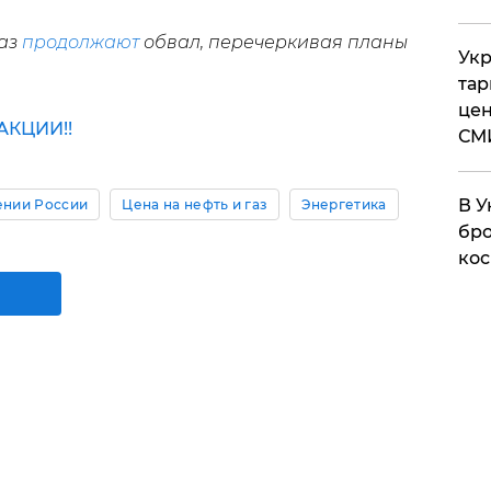
газ
продолжают
обвал, перечеркивая планы
Укр
тар
цен
КЦИИ!!
СМ
В У
ении России
Цена на нефть и газ
Энергетика
бро
кос