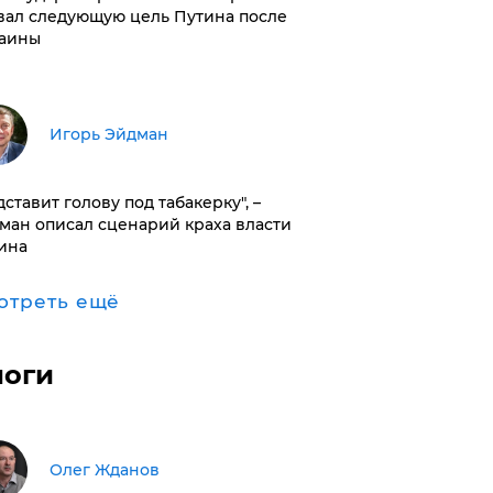
вал следующую цель Путина после
аины
Игорь Эйдман
дставит голову под табакерку", –
ман описал сценарий краха власти
ина
отреть ещё
логи
Олег Жданов