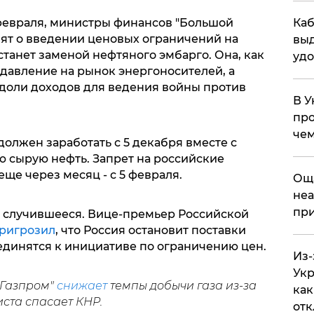
Каб
2 февраля, министры финансов "Большой
вят о введении ценовых ограничений на
выд
станет заменой нефтяного эмбарго. Она, как
удо
давление на рынок энергоносителей, а
доли доходов для ведения войны против
В У
про
чем
должен заработать с 5 декабря вместе с
ю сырую нефть. Запрет на российские
ще через месяц - с 5 февраля.
​Ощ
неа
при
а случившееся. Вице-премьер Российской
ригрозил
, что Россия остановит поставки
единятся к инициативе по ограничению цен.
Из-
Укр
"Газпром"
снижает
темпы добычи газа из-за
как
ста спасает КНР.
отк