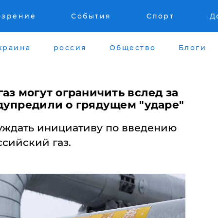
озрение
События
Спорт
Д
краина
россия
Общество
Блоги
газ могут ограничить вслед за
дупредили о грядущем "ударе"
уждать инициативу по введению
ссийский газ.