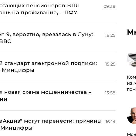
аботающих пенсионеров-ВПЛ
09:38
ощь на проживание, – ПФУ
М
n 9, вероятно, врезалась в Луну:
16:25
 ВВС
й стандарт электронной подписи:
15:25
 – Минцифры
Ком
из 
пом
я новая схема мошенничества –
13:58
ции
"еАкциз" могут перенести: причины
16:14
т Минцифры
Мож