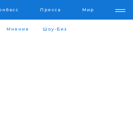
онбасс
Пресса
Мир
Мнение
Шоу-Биз