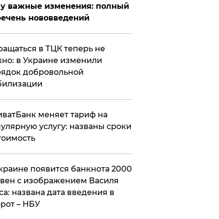
у важные изменения: полный
ечень нововведений
ащаться в ТЦК теперь не
но: в Украине изменили
ядок добровольной
билизации
ватБанк меняет тариф на
улярную услугу: названы сроки
тоимость
краине появится банкнота 2000
вен с изображением Василя
са: названа дата введения в
рот – НБУ