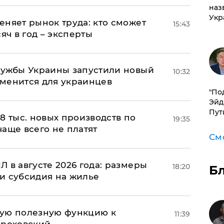
наз
Укр
еняет рынок труда: кто сможет
15:43
яч в год – эксперты
лужбы Украины запустили новый
10:32
менится для украинцев
​"По
Эйд
Пут
8 тыс. новых производств по
19:35
 чаще всего не платят
См
 в августе 2026 года: размеры
18:20
Б
и субсидия на жилье
вую полезную функцию к
11:39