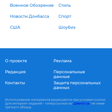
Военное Обозрение
Стиль
Новости Донбасса
Спорт
США
Шоубиз
О проекте
Реклама
Редакция
Персональные
данные
Контакты
Защита персональных
данных
Использование материалов разрешается при условии ссылки
(для интернет-изданий - гиперссылки) на "
Диалог.ua
" не ниже
третьего абзаца.