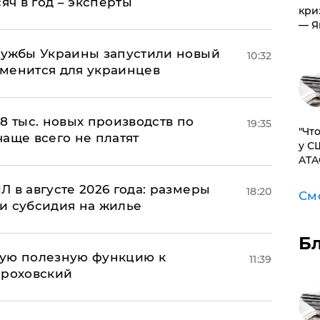
яч в год – эксперты
кри
— Я
лужбы Украины запустили новый
10:32
менится для украинцев
8 тыс. новых производств по
19:35
​"Ч
 чаще всего не платят
у С
ATA
 в августе 2026 года: размеры
18:20
См
и субсидия на жилье
Б
вую полезную функцию к
11:39
ороховский