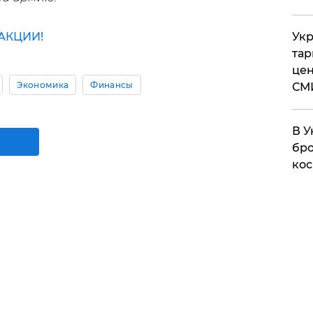
АКЦИИ!
Укр
тар
цен
Экономика
Финансы
СМ
В У
бро
кос