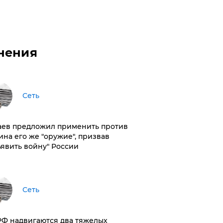
нения
Сеть
аев предложил применить против
ина его же "оружие", призвав
ъявить войну" России
Сеть
РФ надвигаются два тяжелых