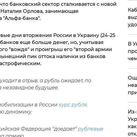
 что банковский сектор сталкивается с новой
Каб
а Наталия Орлова, занимающая
выд
 "Альфа-банка".
удо
рвые дни вторжения России в Украину (24-25
банков еще больше денег, но, учитывая
В У
го "вождя" и проигрыш его "второй армии
про
 нынешний пик оттока налички из банков
чем
тастрофическим.
​Ощ
уходит в отрыв, а рубль ожидает, по
неа
а незавидное будущее.
при
мобилизации в России
курс рубля
ю динамику.
Из-
Укр
как
оссийская Федерация "доедает"
рублевые
отк
на армию.