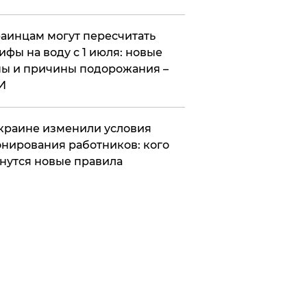
аинцам могут пересчитать
ифы на воду с 1 июля: новые
ы и причины подорожания –
И
краине изменили условия
нирования работников: кого
нутся новые правила