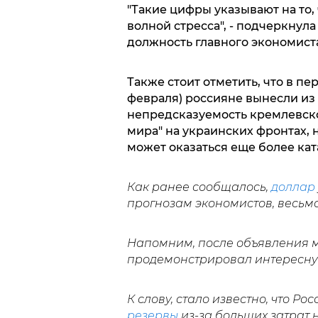
"Такие цифры указывают на то,
волной стресса", - подчеркнул
должность главного экономиста
Также стоит отметить, что в пе
февраля) россияне вынесли из 
непредсказуемость кремлевско
мира" на украинских фронтах,
может оказаться еще более ка
Как ранее сообщалось,
доллар
прогнозам экономистов, весьм
Напомним, после объявления 
продемонстрировал интересну
К слову, стало известно, что Р
резервы
из-за больших затрат 