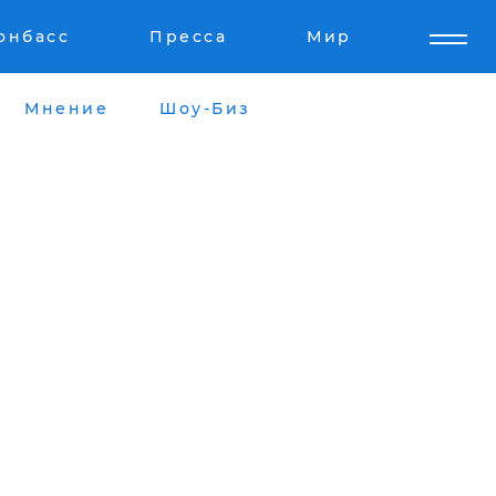
онбасс
Пресса
Мир
Мнение
Шоу-Биз