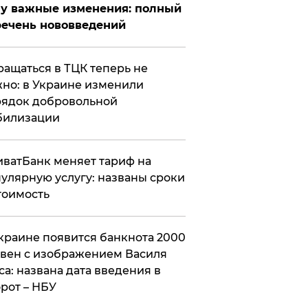
у важные изменения: полный
ечень нововведений
ащаться в ТЦК теперь не
но: в Украине изменили
ядок добровольной
билизации
ватБанк меняет тариф на
улярную услугу: названы сроки
тоимость
краине появится банкнота 2000
вен с изображением Василя
са: названа дата введения в
рот – НБУ