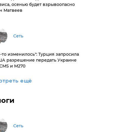
зиса, осенью будет взрывоопасно
н Матвеев
Сеть
то-то изменилось": Турция запросила
ША разрешение передать Украине
CMS и M270
отреть ещё
логи
Сеть