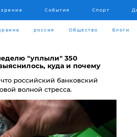
озрение
События
Спорт
Д
краина
россия
Общество
Блоги
неделю "уплыли" 350
выяснилось, куда и почему
что российский банковский
новой волной стресса.