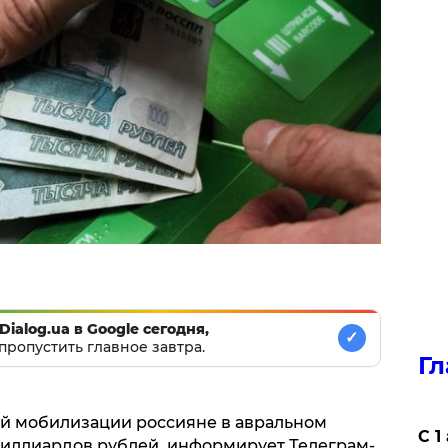
Dialog.ua в Google сегодня,
✓
пропустить главное завтра.
Гл
ой мобилизации россияне в авральном
С 1
миллиардов рублей, информирует Телеграм-