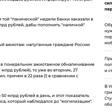
сил
пер
 той "панической" недели банки заказали в
лрд рублей, дабы пополнить "наличкой"
Обр
нуж
пор
мо
ый ажиотаж: напуганные граждане России
При
и в понедельник ажиотажное обналичивание
поп
 млрд рублей), то уже во вторник, 27
и с
, причем в 22 раза (!) в сравнении с
В У
гри
50 млрд рублей в день, и этот показатель
Сту
роса, который наблюдался до "могилизации".
обо