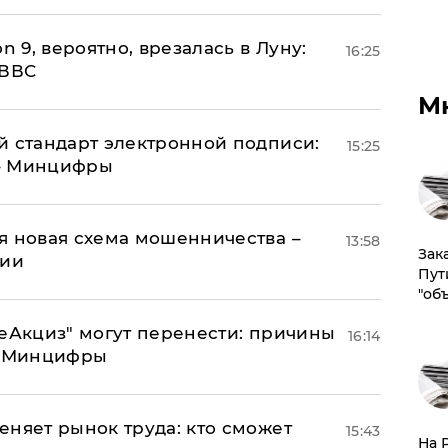
n 9, вероятно, врезалась в Луну:
16:25
 ВВС
М
й стандарт электронной подписи:
15:25
 – Минцифры
я новая схема мошенничества –
13:58
Зак
ции
Пут
"об
"еАкциз" могут перенести: причины
16:14
т Минцифры
еняет рынок труда: кто сможет
15:43
На 