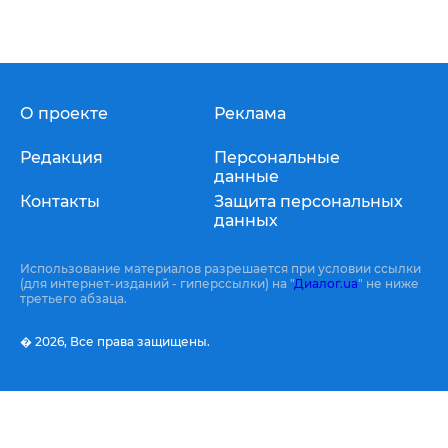
О проекте
Реклама
Редакция
Персональные
данные
Контакты
Защита персональных
данных
Использование материалов разрешается при условии ссылки
(для интернет-изданий - гиперссылки) на "
Диалог.ua
" не ниже
третьего абзаца.
� 2026,
Все права защищены.