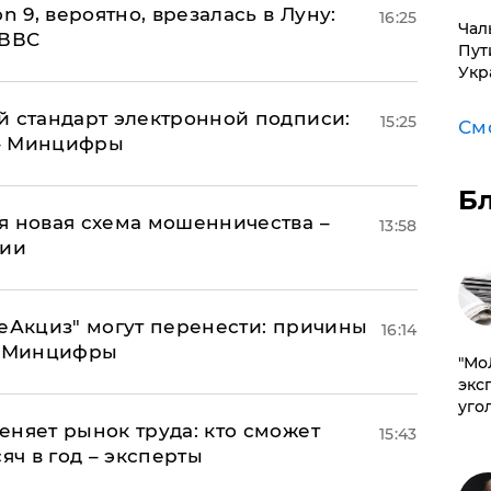
n 9, вероятно, врезалась в Луну:
16:25
Чал
 ВВС
Пут
Укр
й стандарт электронной подписи:
15:25
См
 – Минцифры
Б
я новая схема мошенничества –
13:58
ции
"еАкциз" могут перенести: причины
16:14
т Минцифры
​"М
эксп
уго
еняет рынок труда: кто сможет
15:43
яч в год – эксперты