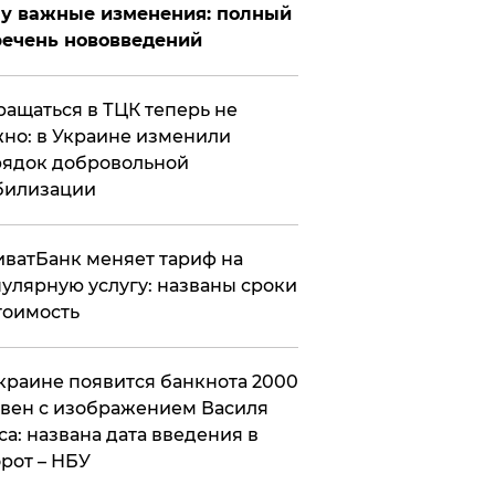
у важные изменения: полный
ечень нововведений
ащаться в ТЦК теперь не
но: в Украине изменили
ядок добровольной
билизации
ватБанк меняет тариф на
улярную услугу: названы сроки
тоимость
краине появится банкнота 2000
вен с изображением Василя
са: названа дата введения в
рот – НБУ