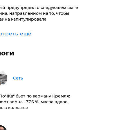
ый предупредил о следующем шаге
ина, направленном на то, чтобы
аина капитулировала
отреть ещё
логи
Сеть
оЛоЧКа" бьет по карману Кремля:
орт зерна −37,6 %, масла вдвое,
ль в коллапсе