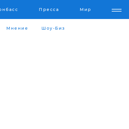
онбасс
Пресса
Мир
Мнение
Шоу-Биз