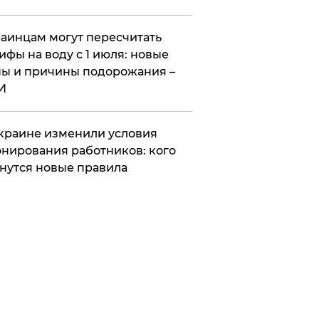
аинцам могут пересчитать
ифы на воду с 1 июля: новые
ы и причины подорожания –
И
краине изменили условия
нирования работников: кого
нутся новые правила