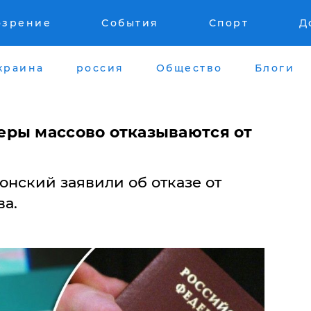
озрение
События
Спорт
Д
краина
россия
Общество
Блоги
ры массово отказываются от
онский заявили об отказе от
а.