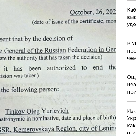
Каб
выд
удо
В У
про
чем
​Ощ
неа
при
Из-
Укр
как
отк