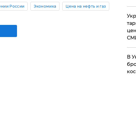
ении России
Экономика
Цена на нефть и газ
Укр
тар
цен
СМ
В У
бро
кос