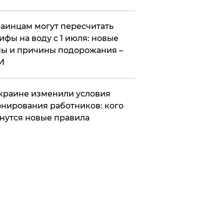
аинцам могут пересчитать
ифы на воду с 1 июля: новые
ы и причины подорожания –
И
краине изменили условия
нирования работников: кого
нутся новые правила