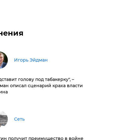
нения
Игорь Эйдман
дставит голову под табакерку", –
ман описал сценарий краха власти
ина
Сеть
тин получит преимущество в войне