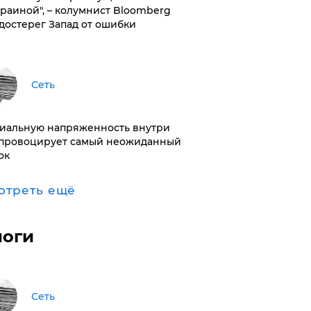
краиной", – колумнист Bloomberg
достерег Запад от ошибки
Сеть
иальную напряженность внутри
провоцирует самый неожиданный
ок
отреть ещё
логи
Сеть