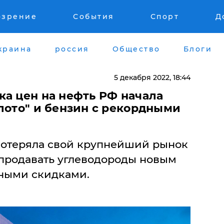
озрение
События
Спорт
Д
краина
россия
Общество
Блоги
5 декабря 2022, 18:44
ка цен на нефть РФ начала
лото" и бензин с рекордными
 потеряла свой крупнейший рынок
 продавать углеводороды новым
дными скидками.