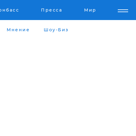
онбасс
Пресса
Мир
Мнение
Шоу-Биз