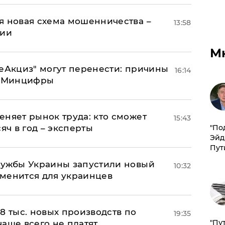
я новая схема мошенничества –
13:58
ции
М
"еАкциз" могут перенести: причины
16:14
т Минцифры
еняет рынок труда: кто сможет
15:43
​"По
яч в год – эксперты
Эйд
Пут
лужбы Украины запустили новый
10:32
менится для украинцев
8 тыс. новых производств по
19:35
"Пу
 чаще всего не платят