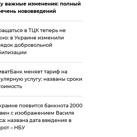
у важные изменения: полный
ечень нововведений
ащаться в ТЦК теперь не
но: в Украине изменили
ядок добровольной
билизации
ватБанк меняет тариф на
улярную услугу: названы сроки
тоимость
краине появится банкнота 2000
вен с изображением Василя
са: названа дата введения в
рот – НБУ