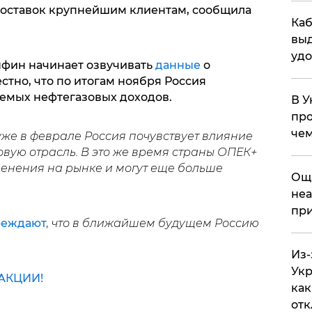
поставок крупнейшим клиентам, сообщила
Каб
выд
удо
фин начинает озвучивать
данные
о
тно, что по итогам ноября Россия
емых нефтегазовых доходов.
В У
про
чем
уже в феврале Россия почувствует влияние
овую отрасль. В это же время страны ОПЕК+
менения на рынке и могут еще больше
​Ощ
неа
при
реждают
, что в ближайшем будущем Россию
Из-
Укр
АКЦИИ!
как
отк