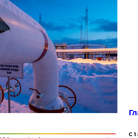
Гл
С 1