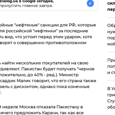
Dialog.ua в Google сегодня,
сил
✓
пропустить главное завтра.
пер
войные "нефтяные" санкции для РФ, которые
Обр
я российской "нефтянки" за последние
нуж
 вид, что устоит перед этим ударом, хотя
пор
оворят о совершенно противоположном
мо
При
 найти нескольких покупателей на свою
поп
удивляют. Пакистан будет получать "черное
и с
ложительно, до 40% - ред.). Министр
ддик Малик говорит, что его страна также
зель с дисконтом, однако пока конечные
В У
.
гри
Сту
 неделе Москва отказала Пакистану в
обо
ничего предложить Карачи, так как все