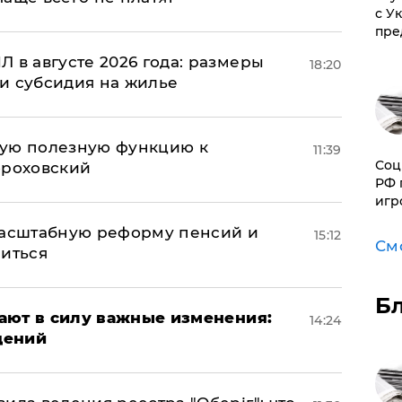
с У
пре
 в августе 2026 года: размеры
18:20
и субсидия на жилье
вую полезную функцию к
11:39
Соц
ороховский
РФ 
игр
масштабную реформу пенсий и
15:12
См
ниться
Б
упают в силу важные изменения:
14:24
дений