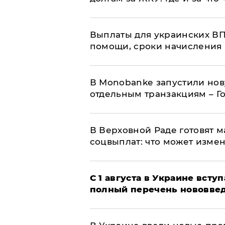
Выплаты для украинских ВПЛ
помощи, сроки начисления 
В Мonobankе запустили но
отдельным транзакциям – Г
В Верховной Раде готовят 
соцвыплат: что может изме
С 1 августа в Украине вст
полный перечень нововве