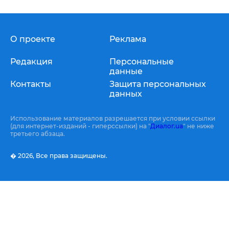
О проекте
Реклама
Редакция
Персональные
данные
Контакты
Защита персональных
данных
Использование материалов разрешается при условии ссылки
(для интернет-изданий - гиперссылки) на "
Диалог.ua
" не ниже
третьего абзаца.
� 2026,
Все права защищены.