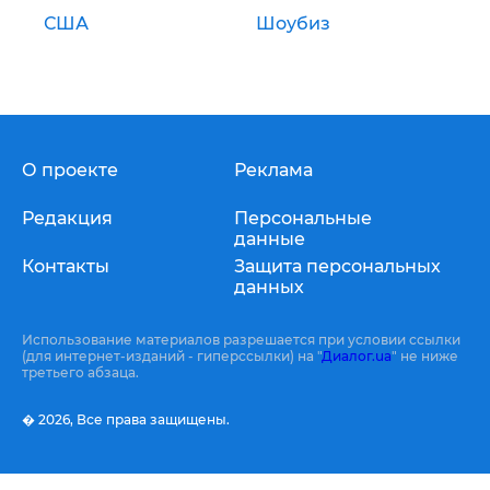
США
Шоубиз
О проекте
Реклама
Редакция
Персональные
данные
Контакты
Защита персональных
данных
Использование материалов разрешается при условии ссылки
(для интернет-изданий - гиперссылки) на "
Диалог.ua
" не ниже
третьего абзаца.
� 2026,
Все права защищены.