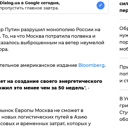
Dialog.ua в Google сегодня,
сил
✓
пропустить главное завтра.
пер
Обр
ир Путин разрушил монополию России на
нуж
То, на что Москва потратила полвека и
пор
казалось выброшенным на ветер неумелой
мо
ора.
ятельное американское издание
Bloomberg
.
При
поп
и с
ет на создание своего энергетического
ожил это менее чем за 50 недель
", -
В У
гри
 рынок Европы Москва не сможет в
Сту
новых логистических путей в Азию
обо
совых и временных затрат, которых у