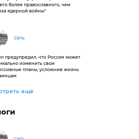
его более православного, чем
оза ядерной войны"
Сеть
п предупредил, что Россия может
икально изменить свои
ессивные планы, усложнив жизнь
аинцам
отреть ещё
логи
Сеть