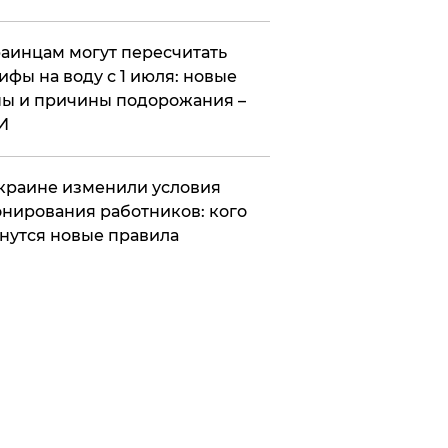
аинцам могут пересчитать
ифы на воду с 1 июля: новые
ы и причины подорожания –
И
краине изменили условия
нирования работников: кого
нутся новые правила