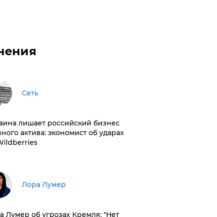
нения
Сеть
раина лишает российский бизнес
вного актива: экономист об ударах
Wildberries
​Лора Лумер
а Лумер об угрозах Кремля: "Нет