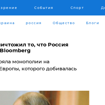
озрение
События
Спорт
Д
краина
россия
Общество
Блоги
ничтожил то, что Россия
- Bloomberg
еряла монополии на
Европы, которого добивалась