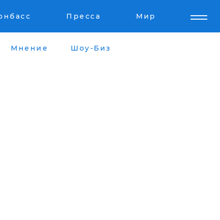
онбасс
Пресса
Мир
Мнение
Шоу-Биз