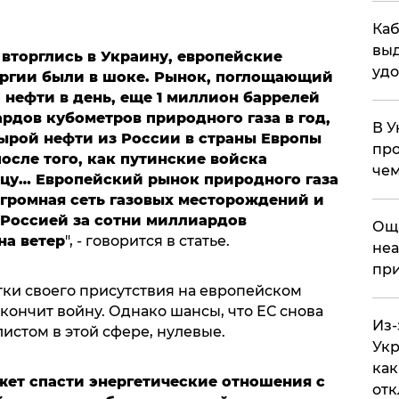
Каб
выд
 вторглись в Украину, европейские
удо
ергии были в шоке. Рынок, поглощающий
 нефти в день, еще 1 миллион баррелей
рдов кубометров природного газа в год,
В У
сырой нефти из России в страны Европы
про
осле того, как путинские войска
чем
цу… Европейский рынок природного газа
Огромная сеть газовых месторождений и
 Россией за сотни миллиардов
​Ощ
а ветер
", - говорится в статье.
неа
при
тки своего присутствия на европейском
кончит войну. Однако шансы, что ЕС снова
Из-
истом в этой сфере, нулевые.
Укр
как
жет спасти энергетические отношения с
отк