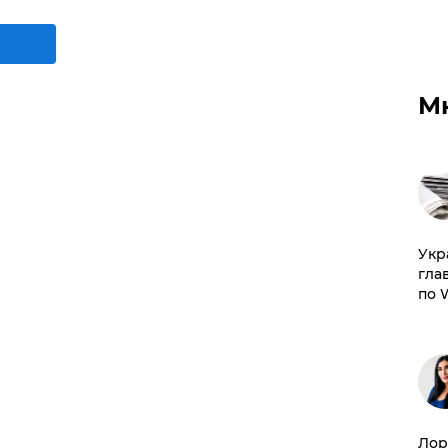
М
​Ук
гла
по 
Лор