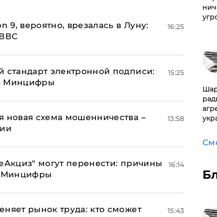
нич
угр
n 9, вероятно, врезалась в Луну:
16:25
 ВВС
й стандарт электронной подписи:
15:25
 – Минцифры
Шар
рад
агр
я новая схема мошенничества –
укр
13:58
ции
См
"еАкциз" могут перенести: причины
16:14
Б
т Минцифры
еняет рынок труда: кто сможет
15:43