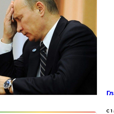
Гл
С 1