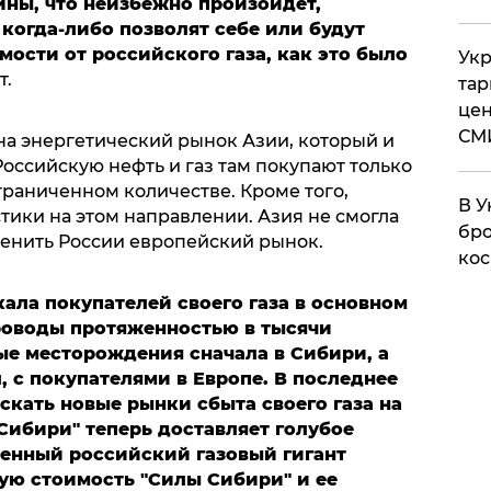
йны, что неизбежно произойдет,
 когда-либо позволят себе или будут
мости от российского газа, как это было
Укр
т.
тар
цен
СМ
на энергетический рынок Азии, который и
оссийскую нефть и газ там покупают только
граниченном количестве. Кроме того,
В У
тики на этом направлении. Азия не смогла
бро
аменить России европейский рынок.
кос
кала покупателей своего газа в основном
роводы протяженностью в тысячи
ые месторождения сначала в Сибири, а
, с покупателями в Европе. В последнее
скать новые рынки сбыта своего газа на
 Сибири" теперь доставляет голубое
венный российский газовый гигант
ую стоимость "Силы Сибири" и ее