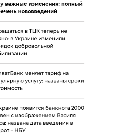
у важные изменения: полный
ечень нововведений
ащаться в ТЦК теперь не
но: в Украине изменили
ядок добровольной
билизации
ватБанк меняет тариф на
улярную услугу: названы сроки
тоимость
краине появится банкнота 2000
вен с изображением Василя
са: названа дата введения в
рот – НБУ