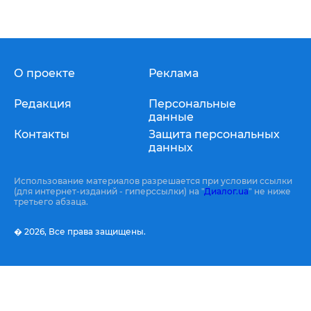
О проекте
Реклама
Редакция
Персональные
данные
Контакты
Защита персональных
данных
Использование материалов разрешается при условии ссылки
(для интернет-изданий - гиперссылки) на "
Диалог.ua
" не ниже
третьего абзаца.
� 2026,
Все права защищены.