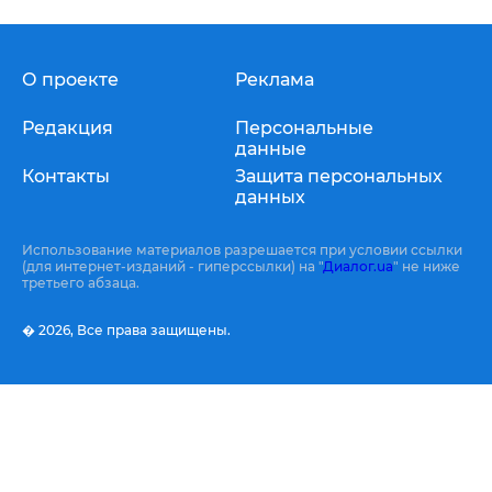
О проекте
Реклама
Редакция
Персональные
данные
Контакты
Защита персональных
данных
Использование материалов разрешается при условии ссылки
(для интернет-изданий - гиперссылки) на "
Диалог.ua
" не ниже
третьего абзаца.
� 2026,
Все права защищены.