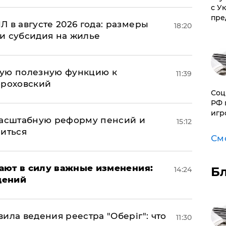
с У
пре
 в августе 2026 года: размеры
18:20
и субсидия на жилье
вую полезную функцию к
11:39
ороховский
Соц
РФ 
игр
масштабную реформу пенсий и
15:12
ниться
См
упают в силу важные изменения:
Б
14:24
дений
ила ведения реестра "Оберіг": что
11:30