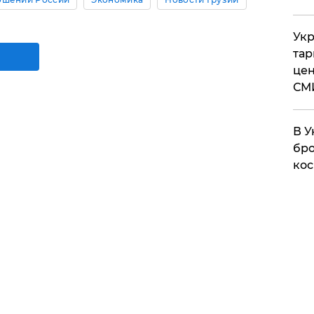
Укр
тар
цен
СМ
В У
бро
кос