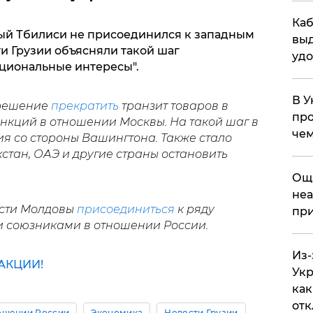
Каб
ный Тбилиси не присоединился к западным
выд
и Грузии объясняли такой шаг
удо
ациональные интересы".
В У
ешение
прекратить
транзит товаров в
про
нкций в отношении Москвы. На такой шаг в
чем
я со стороны Вашингтона. Также стало
хстан, ОАЭ и другие страны остановить
​Ощ
неа
ости Молдовы
присоединиться
к ряду
при
и союзниками в отношении России.
Из-
АКЦИИ!
Укр
как
отк
ошении России
Экономика
Новости Грузии