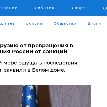
озрение
События
Спорт
Д
краина
россия
Общество
Блоги
рузию от превращения в
ния России от санкций
й мере ощущать последствия
, заявили в Белом доме.