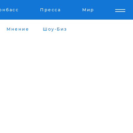
онбасс
Пресса
Мир
Мнение
Шоу-Биз