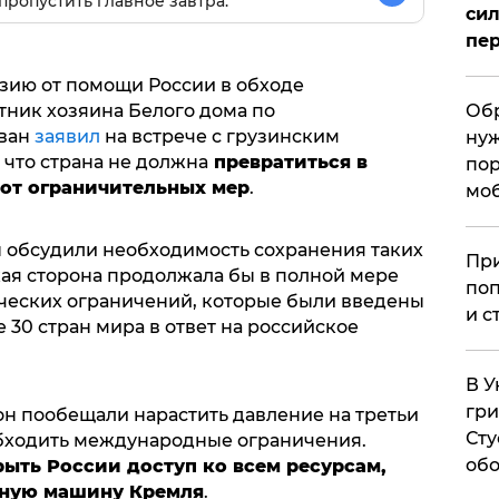
пропустить главное завтра.
сил
пер
зию от помощи России в обходе
Обр
ник хозяина Белого дома по
иван
заявил
на встрече с грузинским
нуж
что страна не должна
превратиться в
пор
от ограничительных мер
.
мо
 обсудили необходимость сохранения таких
При
кая сторона продолжала бы в полной мере
поп
ческих ограничений, которые были введены
и с
30 стран мира в ответ на российское
В У
гри
н пообещали нарастить давление на третьи
Сту
бходить международные ограничения.
обо
ыть России доступ ко всем ресурсам,
ную машину Кремля
.