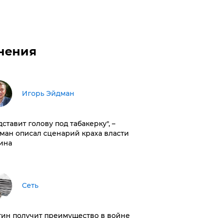
нения
Игорь Эйдман
дставит голову под табакерку", –
ман описал сценарий краха власти
ина
Сеть
тин получит преимущество в войне