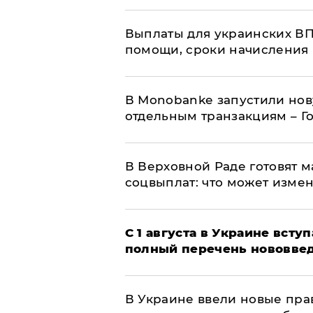
Выплаты для украинских ВПЛ
помощи, сроки начисления 
В Мonobankе запустили но
отдельным транзакциям – Г
В Верховной Раде готовят 
соцвыплат: что может изме
С 1 августа в Украине вст
полный перечень нововве
В Украине ввели новые прав