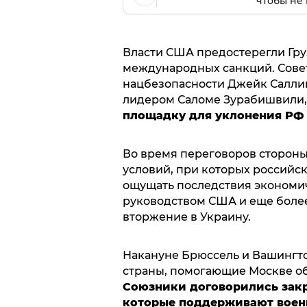
чтобы не 
Власти США предостерегли Гру
международных санкций. Совет
нацбезопасности Джейк Салл
лидером Саломе Зурабишвили, 
площадку для уклонения РФ 
Во время переговоров стороны
условий, при которых российс
ощущать последствия экономи
руководством США и еще более 
вторжение в Украину.
Накануне Брюссель и Вашингто
страны, помогающие Москве о
Союзники договорились закр
которые поддерживают воен