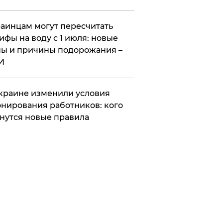
аинцам могут пересчитать
ифы на воду с 1 июля: новые
ы и причины подорожания –
И
краине изменили условия
нирования работников: кого
нутся новые правила