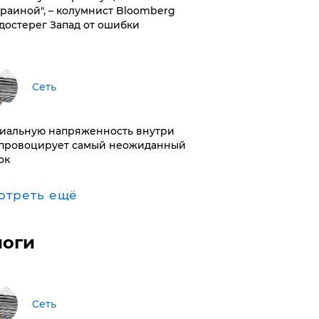
краиной", – колумнист Bloomberg
достерег Запад от ошибки
Сеть
иальную напряженность внутри
провоцирует самый неожиданный
ок
отреть ещё
логи
Сеть