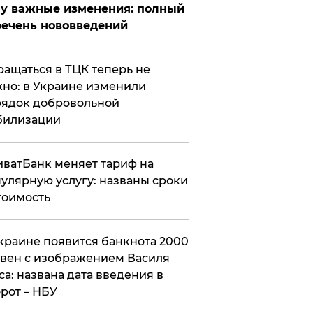
у важные изменения: полный
ечень нововведений
ащаться в ТЦК теперь не
но: в Украине изменили
ядок добровольной
билизации
ватБанк меняет тариф на
улярную услугу: названы сроки
тоимость
краине появится банкнота 2000
вен с изображением Василя
са: названа дата введения в
рот – НБУ