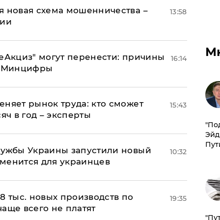
я новая схема мошенничества –
13:58
ции
М
"еАкциз" могут перенести: причины
16:14
т Минцифры
еняет рынок труда: кто сможет
15:43
яч в год – эксперты
​"По
Эйд
Пут
лужбы Украины запустили новый
10:32
менится для украинцев
8 тыс. новых производств по
19:35
 чаще всего не платят
"Пу