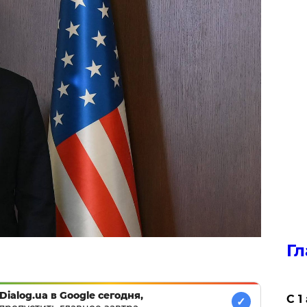
Гл
Dialog.ua в Google сегодня,
С 1
✓