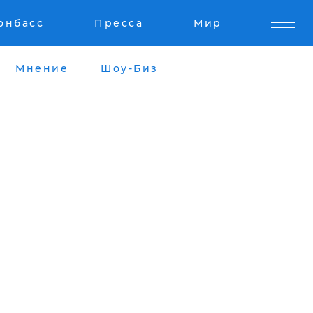
онбасс
Пресса
Мир
Мнение
Шоу-Биз