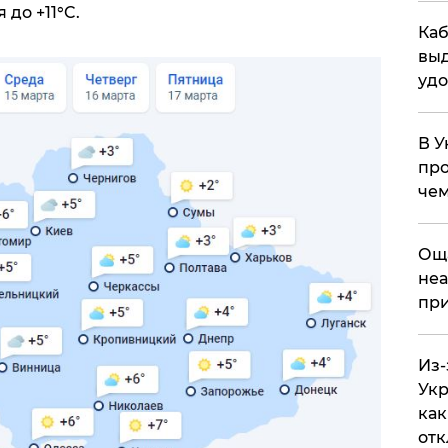
до +11°C.
Каб
выд
удо
В У
про
чем
​Ощ
неа
при
Из-
Укр
как
отк