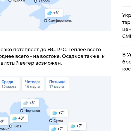
Укр
тар
цен
СМ
резко потеплеет до +8…13°C. Теплее всего
В У
однее всего - на востоке. Осадков также, к
бро
ывистый ветер возможен.
кос