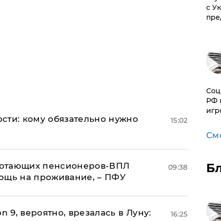
с У
пре
Соц
РФ 
игр
сти: кому обязательно нужно
15:02
См
аботающих пенсионеров-ВПЛ
Б
09:38
ощь на проживание, – ПФУ
n 9, вероятно, врезалась в Луну:
16:25