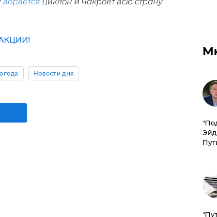
у
ворвется
циклон и накроет всю страну
АКЦИИ!
М
огода
Новости дня
​"По
Эйд
Пут
"Пу