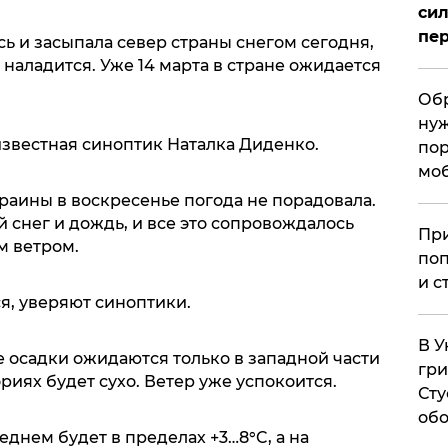
сил
пер
сь и засыпала север страны снегом сегодня,
 наладится. Уже 14 марта в стране ожидается
Обр
нуж
звестная синоптик Наталка Диденко.
пор
мо
краины в воскресенье погода не порадовала.
 снег и дождь, и все это сопровождалось
При
м ветром.
поп
и с
я, уверяют синоптики.
В У
ие осадки ожидаются только в западной части
гри
риях будет сухо. Ветер уже успокоится.
Сту
обо
еднем будет в пределах +3…8°C, а на