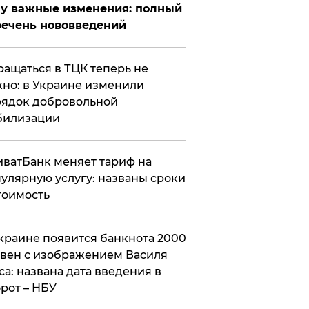
у важные изменения: полный
ечень нововведений
ащаться в ТЦК теперь не
но: в Украине изменили
ядок добровольной
билизации
ватБанк меняет тариф на
улярную услугу: названы сроки
тоимость
краине появится банкнота 2000
вен с изображением Василя
са: названа дата введения в
рот – НБУ