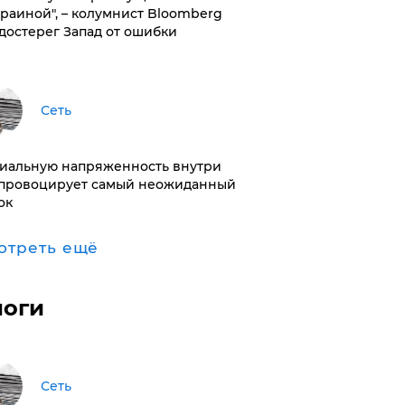
краиной", – колумнист Bloomberg
достерег Запад от ошибки
Сеть
иальную напряженность внутри
провоцирует самый неожиданный
ок
отреть ещё
логи
Сеть