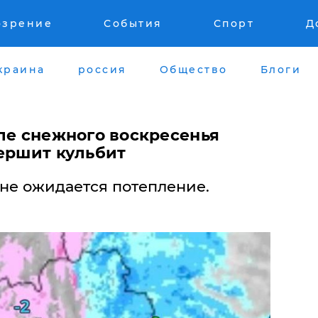
озрение
События
Спорт
Д
краина
россия
Общество
Блоги
ле снежного воскресенья
вершит кульбит
ине ожидается потепление.