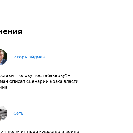
нения
Игорь Эйдман
дставит голову под табакерку", –
ман описал сценарий краха власти
ина
Сеть
тин получит преимущество в войне