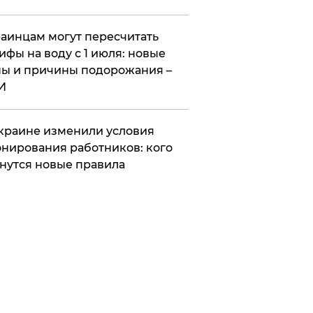
аинцам могут пересчитать
ифы на воду с 1 июля: новые
ы и причины подорожания –
И
краине изменили условия
нирования работников: кого
нутся новые правила