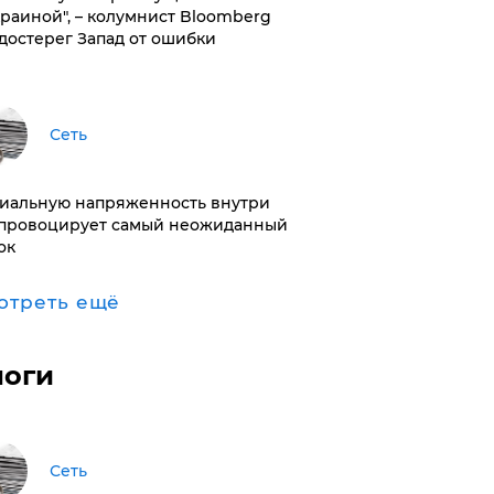
краиной", – колумнист Bloomberg
достерег Запад от ошибки
Сеть
иальную напряженность внутри
провоцирует самый неожиданный
ок
отреть ещё
логи
Сеть