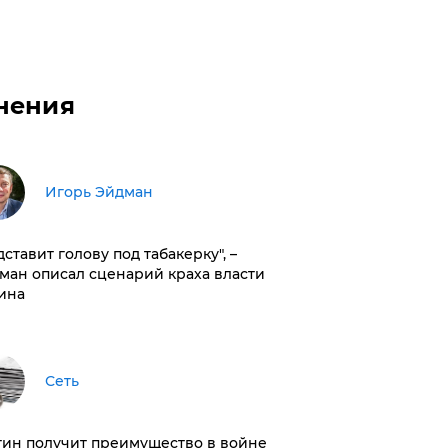
нения
Игорь Эйдман
дставит голову под табакерку", –
ман описал сценарий краха власти
ина
Сеть
тин получит преимущество в войне