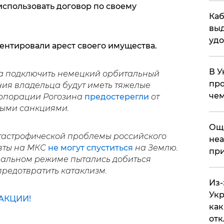
использовать договор по своему
Каб
выд
удо
ентировали арест своего имущества.
В У
а подключить немецкий орбитальный
про
ния владельца будут иметь тяжелые
чем
орпорации Рогозина
предостерегли
от
ными санкциями.
​Ощ
атастрофической проблемы российского
неа
вты на МКС
не могут спуститься
на Землю.
при
ральном режиме пытались добиться
редотвратить катаклизм.
Из-
Укр
АКЦИИ!
как
отк