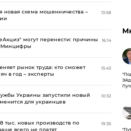
я новая схема мошенничества –
13:58
ции
М
"еАкциз" могут перенести: причины
16:14
т Минцифры
еняет рынок труда: кто сможет
15:43
яч в год – эксперты
​"По
Эйд
Пут
лужбы Украины запустили новый
10:32
менится для украинцев
8 тыс. новых производств по
19:35
 чаще всего не платят
"Пу