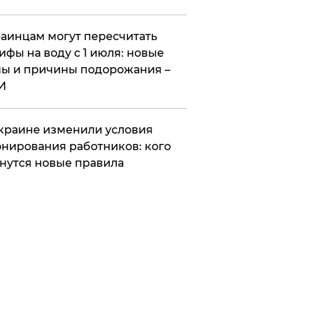
аинцам могут пересчитать
ифы на воду с 1 июля: новые
ы и причины подорожания –
И
краине изменили условия
нирования работников: кого
нутся новые правила