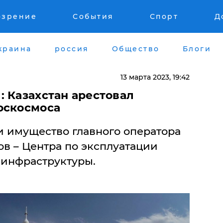
озрение
События
Спорт
Д
краина
россия
Общество
Блоги
13 марта 2023, 19:42
 Казахстан арестовал
оскосмоса
и имущество главного оператора
в – Центра по эксплуатации
инфраструктуры.