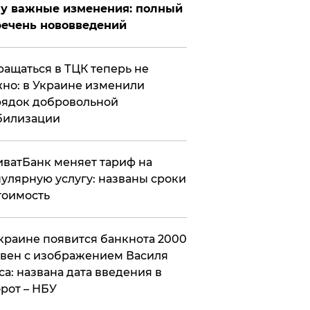
у важные изменения: полный
ечень нововведений
ащаться в ТЦК теперь не
но: в Украине изменили
ядок добровольной
билизации
ватБанк меняет тариф на
улярную услугу: названы сроки
тоимость
краине появится банкнота 2000
вен с изображением Василя
са: названа дата введения в
рот – НБУ