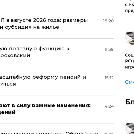
с У
пре
 в августе 2026 года: размеры
18:20
и субсидия на жилье
вую полезную функцию к
11:39
ороховский
Соц
РФ 
игр
масштабную реформу пенсий и
15:12
См
ниться
Б
упают в силу важные изменения:
14:24
дений
ила ведения реестра "Оберіг": что