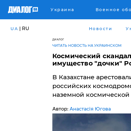
Украина
Военное об
| RU
UA
Новости
У
ДИАЛОГ
ЧИТАТЬ НОВОСТЬ НА УКРАИНСКОМ
Космический скандал:
имущество "дочки" Р
В Казахстане арестовал
российских космодромо
наземной космической 
Автор:
Анастасія Югова