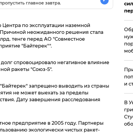
✓
пропустить главное завтра.
сил
пер
о Центра по эксплуатации наземной
Обр
 Причиной неожиданного решения стала
нуж
млрд. тенге перед АО "Совместное
пор
риятие "Байтерек"".
мо
 долг спровоцировало негативное влияние
ой ракеты "Союз-5".
При
поп
и с
"Байтерек" запрещено выводить из страны
иятия не может выехать за пределы
ствия. Дату завершения расследования
В У
гри
Сту
тное предприятие в 2005 году. Партнеры
обо
льзованию экологически чистых ракет-