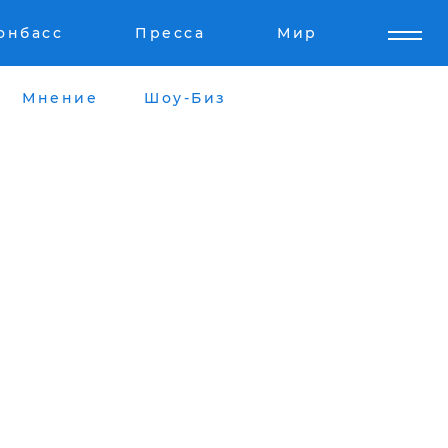
онбасс
Пресса
Мир
Мнение
Шоу-Биз