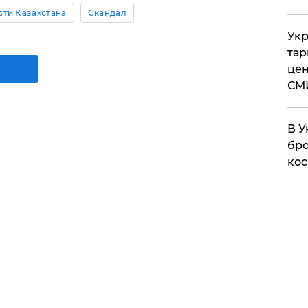
сти Казахстана
Скандал
Укр
тар
цен
СМ
В У
бро
кос