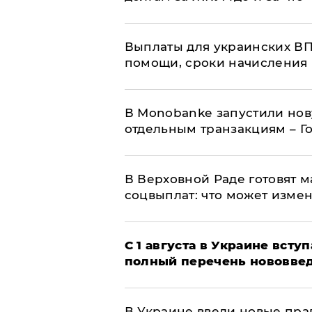
Выплаты для украинских ВПЛ
помощи, сроки начисления 
В Мonobankе запустили но
отдельным транзакциям – Г
В Верховной Раде готовят 
соцвыплат: что может изме
С 1 августа в Украине вст
полный перечень нововве
В Украине ввели новые прав