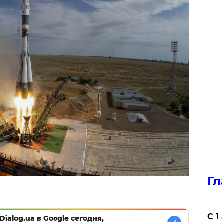
Гл
С 1
Dialog.ua в Google сегодня,