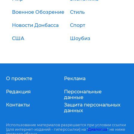
Военное Обозрение
Стиль
Новости Донбасса
Спорт
США
Шоубиз
О проекте
Реклама
Редакция
Персональные
данные
Контакты
Защита персональных
данных
Использование материалов разрешается при условии ссылки
(для интернет-изданий - гиперссылки) на "
Диалог.ua
" не ниже
третьего абзаца.