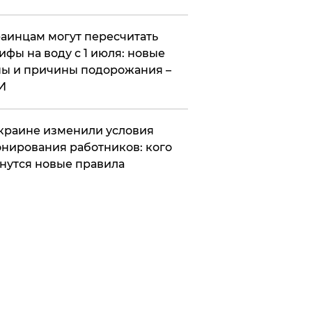
аинцам могут пересчитать
ифы на воду с 1 июля: новые
ы и причины подорожания –
И
краине изменили условия
нирования работников: кого
нутся новые правила