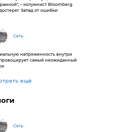
краиной", – колумнист Bloomberg
достерег Запад от ошибки
Сеть
иальную напряженность внутри
провоцирует самый неожиданный
ок
отреть ещё
логи
Сеть