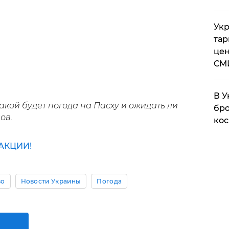
Укр
тар
цен
СМ
В У
какой будет погода на Пасху и ожидать ли
бро
ов.
кос
АКЦИИ!
во
Новости Украины
Погода