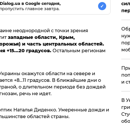
сил
Dialog.ua в Google сегодня,
✓
пропустить главное завтра.
пер
Обр
краине неоднородной с точки зрения
нуж
тит
западные области, Крым,
пор
рожья) и часть центральных областей.
мо
 +15...20 градусов.
Остальным регионам
При
краины окажутся области на севере и
поп
ается +8…11 градусов. В ближайшие дни о
и с
траной, о длительном периоде без дождей
нозам, речь не идет.
В У
гри
птик Наталья Диденко. Умеренные дожди и
Сту
льшинстве областей страны.
обо