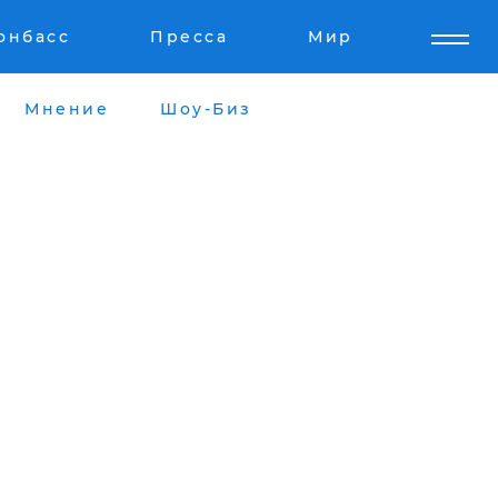
онбасс
Пресса
Мир
Мнение
Шоу-Биз