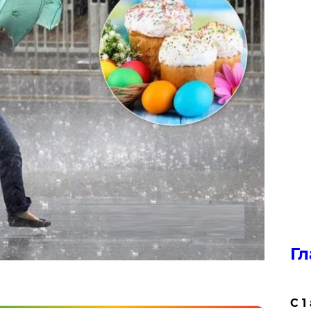
Гл
С 1