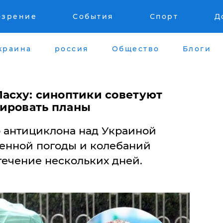
озрение
События
Спорт
Д
краина
россия
Общество
Блоги
Пасху: синоптики советуют
ировать планы
о антициклона над Украиной
енной погоды и колебаний
течение нескольких дней.