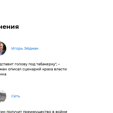
нения
Игорь Эйдман
дставит голову под табакерку", –
ман описал сценарий краха власти
ина
Сеть
тин получит преимущество в войне