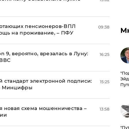
аботающих пенсионеров-ВПЛ
09:38
М
ощь на проживание, – ПФУ
n 9, вероятно, врезалась в Луну:
16:25
 ВВС
​"По
Эйд
й стандарт электронной подписи:
15:25
Пут
 – Минцифры
я новая схема мошенничества –
13:58
ции
"Пу