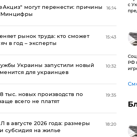
с У
"еАкциз" могут перенести: причины
16:14
пре
т Минцифры
еняет рынок труда: кто сможет
15:43
яч в год – эксперты
Соц
РФ 
лужбы Украины запустили новый
10:32
игр
менится для украинцев
См
8 тыс. новых производств по
19:35
 чаще всего не платят
Б
 в августе 2026 года: размеры
18:20
и субсидия на жилье