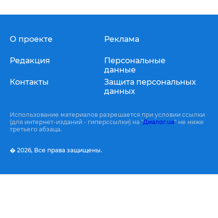
О проекте
Реклама
Редакция
Персональные
данные
Контакты
Защита персональных
данных
Использование материалов разрешается при условии ссылки
(для интернет-изданий - гиперссылки) на "
Диалог.ua
" не ниже
третьего абзаца.
� 2026,
Все права защищены.