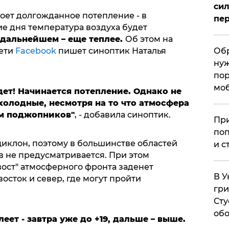
сил
роет долгожданное потепление - в
пер
е дня температура воздуха будет
в дальнейшем – еще теплее.
Об этом на
Обр
сети
Facebook
пишет синоптик Наталья
нуж
пор
мо
дет! Начинается потепление. Однако не
 холодные, несмотря на то что атмосфера
ам поджопников"
, - добавила синоптик.
При
поп
циклон, поэтому в большинстве областей
и с
 не предусматривается. При этом
хвост" атмосферного фронта заденет
В У
сток и север, где могут пройти
гри
Сту
обо
еет - завтра уже до +19, дальше – выше.