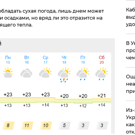
Каб
обладать сухая погода, лишь днем может
выд
 осадками, но вряд ли это отразится на
удо
щего тепла.
В У
про
чем
​Ощ
неа
при
Из-
Укр
как
отк