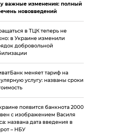
у важные изменения: полный
ечень нововведений
ащаться в ТЦК теперь не
но: в Украине изменили
ядок добровольной
билизации
ватБанк меняет тариф на
улярную услугу: названы сроки
тоимость
краине появится банкнота 2000
вен с изображением Василя
са: названа дата введения в
рот – НБУ