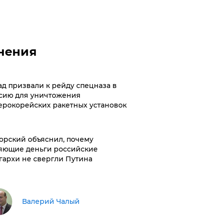
нения
ад призвали к рейду спецназа в
сию для уничтожения
ерокорейских ракетных установок
орский объяснил, почему
яющие деньги российские
гархи не свергли Путина
Валерий Чалый