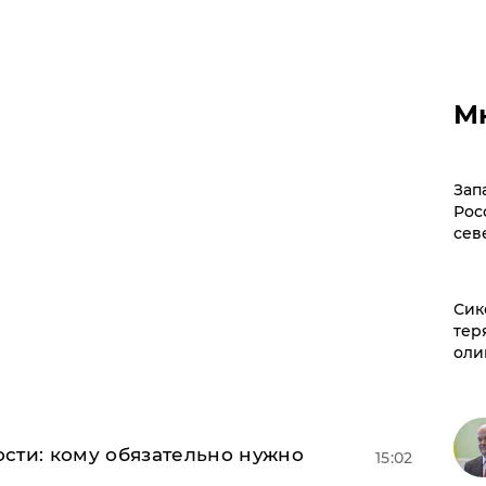
М
Зап
Рос
сев
Сик
тер
оли
сти: кому обязательно нужно
15:02