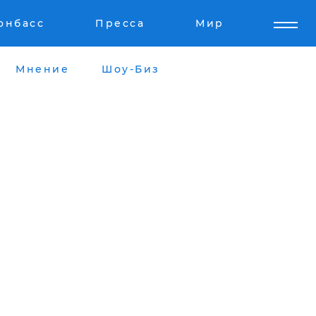
онбасс
Пресса
Мир
Мнение
Шоу-Биз