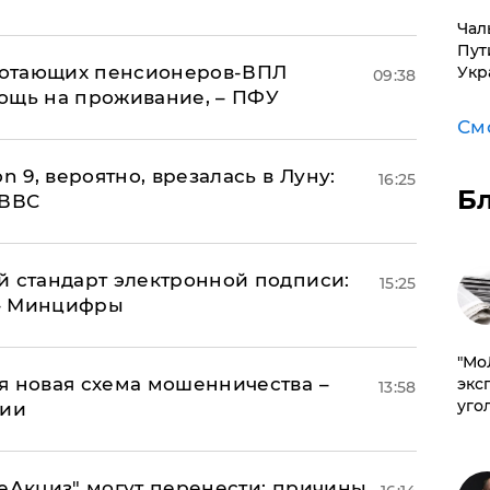
Чал
Пут
аботающих пенсионеров-ВПЛ
Укр
09:38
ощь на проживание, – ПФУ
См
n 9, вероятно, врезалась в Луну:
16:25
Б
 ВВС
й стандарт электронной подписи:
15:25
 – Минцифры
​"М
я новая схема мошенничества –
эксп
13:58
уго
ции
"еАкциз" могут перенести: причины