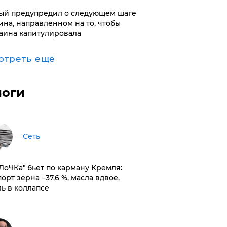
ый предупредил о следующем шаге
ина, направленном на то, чтобы
аина капитулировала
отреть ещё
логи
Сеть
оЛоЧКа" бьет по карману Кремля:
орт зерна −37,6 %, масла вдвое,
ль в коллапсе