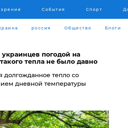
озрение
События
Спорт
Д
краина
россия
Общество
Блоги
 украинцев погодой на
такого тепла не было давно
я долгожданное тепло со
ием дневной температуры