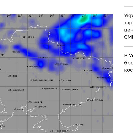
Укр
тар
цен
СМ
В У
бро
кос