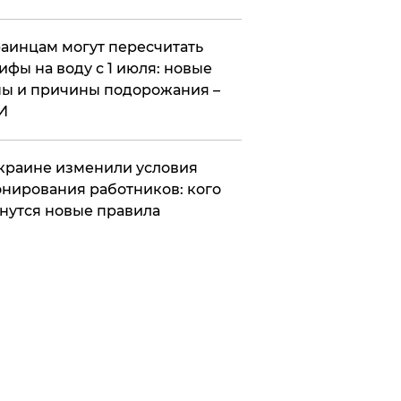
аинцам могут пересчитать
ифы на воду с 1 июля: новые
ы и причины подорожания –
И
краине изменили условия
нирования работников: кого
нутся новые правила