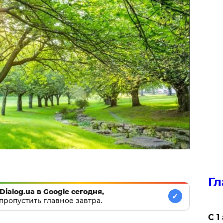
Гл
Dialog.ua в Google сегодня,
✓
пропустить главное завтра.
С 1