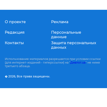
О проекте
Реклама
Редакция
Персональные
данные
Контакты
Защита персональных
данных
Использование материалов разрешается при условии ссылки
(для интернет-изданий - гиперссылки) на "
Диалог.ua
" не ниже
третьего абзаца.
� 2026,
Все права защищены.