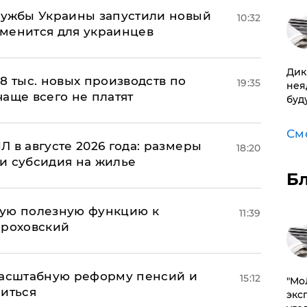
лужбы Украины запустили новый
10:32
менится для украинцев
Дик
8 тыс. новых производств по
19:35
нея
 чаще всего не платят
буд
См
 в августе 2026 года: размеры
18:20
и субсидия на жилье
Б
вую полезную функцию к
11:39
ороховский
масштабную реформу пенсий и
15:12
​"М
ниться
эксп