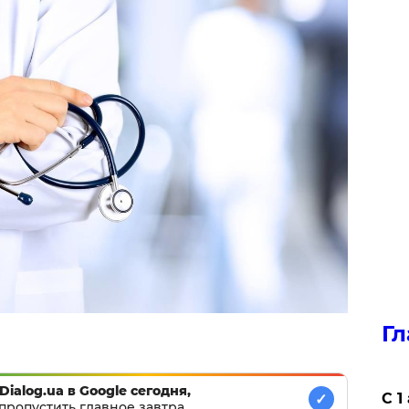
Гл
Dialog.ua в Google сегодня,
С 1
✓
пропустить главное завтра.