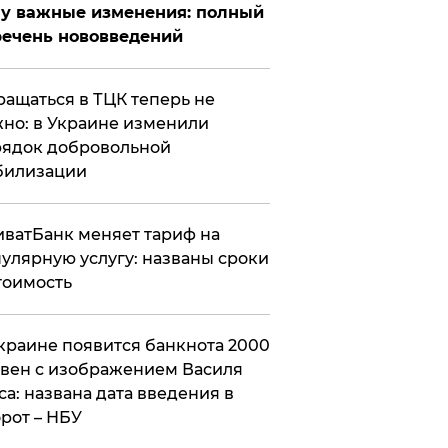
у важные изменения: полный
ечень нововведений
ащаться в ТЦК теперь не
но: в Украине изменили
ядок добровольной
билизации
ватБанк меняет тариф на
улярную услугу: названы сроки
тоимость
краине появится банкнота 2000
вен с изображением Василя
са: названа дата введения в
рот – НБУ