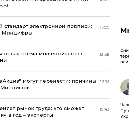
 ВВС
й стандарт электронной подписи:
15:25
М
 – Минцифры
Сик
я новая схема мошенничества –
13:58
тер
ции
оли
"еАкциз" могут перенести: причины
16:14
т Минцифры
Чал
еняет рынок труда: кто сможет
15:43
Пут
яч в год – эксперты
Укр