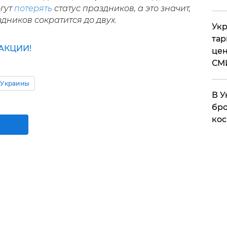
огут
потерять
статус праздников, а это значит,
дников сократится до двух.
Укр
тар
АКЦИИ!
цен
СМ
 Украины
В У
бро
кос