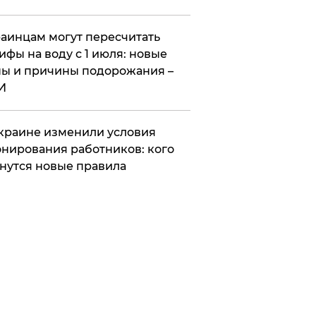
аинцам могут пересчитать
ифы на воду с 1 июля: новые
ы и причины подорожания –
И
краине изменили условия
нирования работников: кого
нутся новые правила