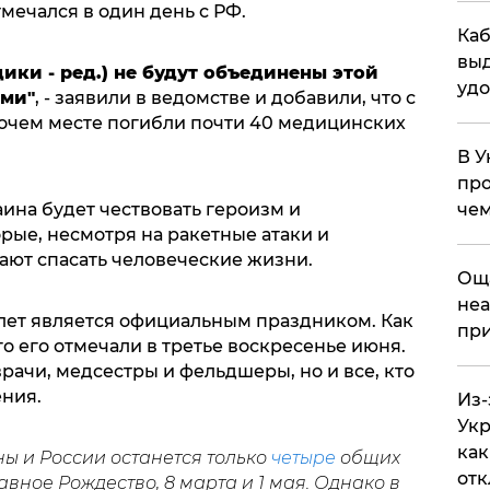
тмечался в один день с РФ.
Каб
выд
ики - ред.) не будут объединены этой
удо
ами"
, - заявили в ведомстве и добавили, что с
бочем месте погибли почти 40 медицинских
В У
про
чем
раина будет чествовать героизм и
рые, несмотря на ракетные атаки и
ают спасать человеческие жизни.
​Ощ
неа
 лет является официальным праздником. Как
при
го его отмечали в третье воскресенье июня.
рачи, медсестры и фельдшеры, но и все, кто
ения.
Из-
Укр
как
ны и России останется только
четыре
общих
отк
вное Рождество, 8 марта и 1 мая. Однако в