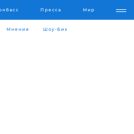
онбасс
Пресса
Мир
Мнение
Шоу-Биз