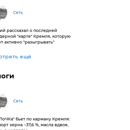
Сеть
ий рассказал о последней
дерной "карте" Кремля, которую
ут активно "разыгрывать"
отреть ещё
логи
Сеть
оЛоЧКа" бьет по карману Кремля:
орт зерна −37,6 %, масла вдвое,