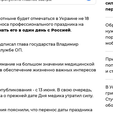
сил
пер
тныне будет отмечаться в Украине не 18
еноса профессионального праздника на
Обр
ать его в один день с Россией
.
нуж
пор
мо
одписал глава государства Владимир
службе ОП.
При
нимание на большом значении медицинской
поп
 в обеспечение жизненно важных интересов
и с
В У
опубликования - с 13 июня. В свою очередь,
гри
да о прежней дате Дня медика утратил силу.
Сту
обо
ия пояснили, что перенос даты праздника