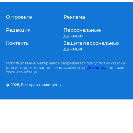
О проекте
Реклама
Редакция
Персональные
данные
Контакты
Защита персональных
данных
Использование материалов разрешается при условии ссылки
(для интернет-изданий - гиперссылки) на "
Диалог.ua
" не ниже
третьего абзаца.
� 2026,
Все права защищены.