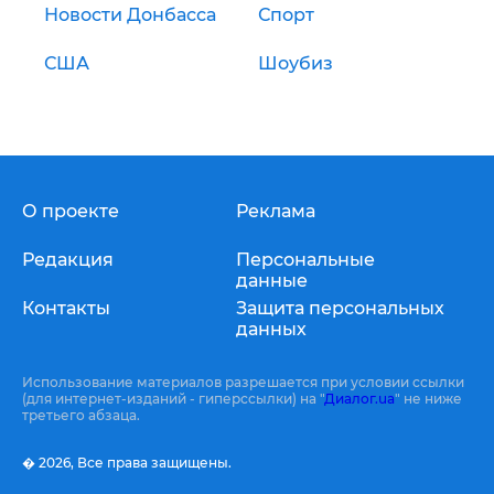
Новости Донбасса
Спорт
США
Шоубиз
О проекте
Реклама
Редакция
Персональные
данные
Контакты
Защита персональных
данных
Использование материалов разрешается при условии ссылки
(для интернет-изданий - гиперссылки) на "
Диалог.ua
" не ниже
третьего абзаца.
� 2026,
Все права защищены.