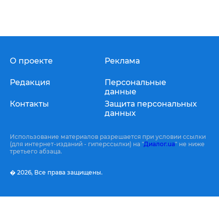
О проекте
Реклама
Редакция
Персональные
данные
Контакты
Защита персональных
данных
Использование материалов разрешается при условии ссылки
(для интернет-изданий - гиперссылки) на "
Диалог.ua
" не ниже
третьего абзаца.
� 2026,
Все права защищены.