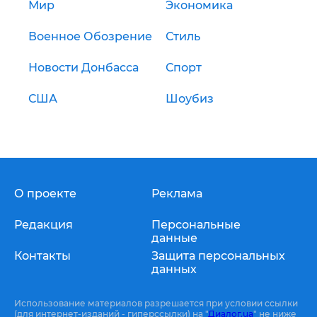
Мир
Экономика
Военное Обозрение
Стиль
Новости Донбасса
Спорт
США
Шоубиз
О проекте
Реклама
Редакция
Персональные
данные
Контакты
Защита персональных
данных
Использование материалов разрешается при условии ссылки
(для интернет-изданий - гиперссылки) на "
Диалог.ua
" не ниже