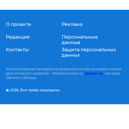
О проекте
Реклама
Редакция
Персональные
данные
Контакты
Защита персональных
данных
Использование материалов разрешается при условии ссылки
(для интернет-изданий - гиперссылки) на "
Диалог.ua
" не ниже
третьего абзаца.
� 2026,
Все права защищены.