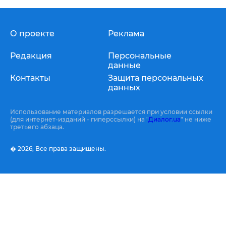
О проекте
Реклама
Редакция
Персональные
данные
Контакты
Защита персональных
данных
Использование материалов разрешается при условии ссылки
(для интернет-изданий - гиперссылки) на "
Диалог.ua
" не ниже
третьего абзаца.
� 2026,
Все права защищены.