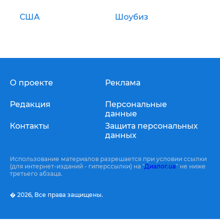
США
Шоубиз
О проекте
Реклама
Редакция
Персональные
данные
Контакты
Защита персональных
данных
Использование материалов разрешается при условии ссылки
(для интернет-изданий - гиперссылки) на "
Диалог.ua
" не ниже
третьего абзаца.
� 2026,
Все права защищены.