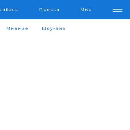
онбасс
Пресса
Мир
Мнение
Шоу-Биз