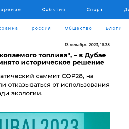
озрение
События
Спорт
Д
краина
россия
Общество
Блоги
13 декабря 2023, 16:35
копаемого топлива", – в Дубае
инято историческое решение
матический саммит COP28, на
ли отказываться от использования
ади экологии.