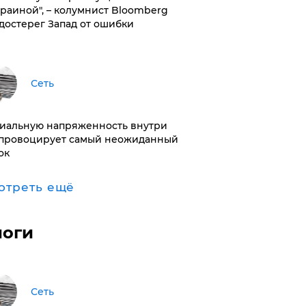
краиной", – колумнист Bloomberg
достерег Запад от ошибки
Сеть
иальную напряженность внутри
провоцирует самый неожиданный
ок
отреть ещё
логи
Сеть