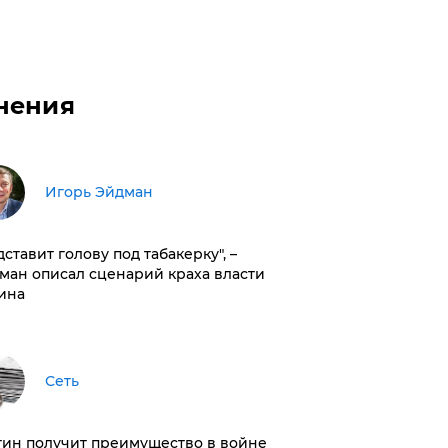
нения
Игорь Эйдман
дставит голову под табакерку", –
ман описал сценарий краха власти
ина
Сеть
тин получит преимущество в войне