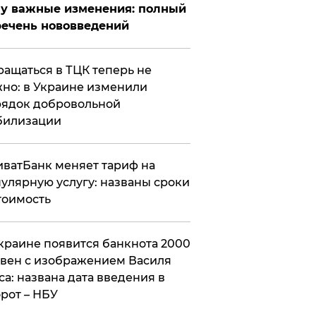
у важные изменения: полный
ечень нововведений
ащаться в ТЦК теперь не
но: в Украине изменили
ядок добровольной
билизации
ватБанк меняет тариф на
улярную услугу: названы сроки
тоимость
краине появится банкнота 2000
вен с изображением Василя
са: названа дата введения в
рот – НБУ