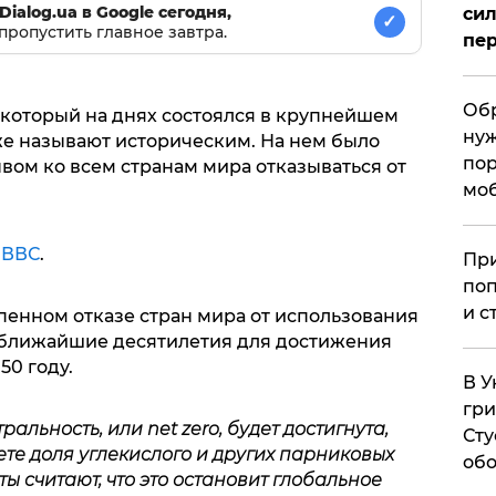
Dialog.ua в Google сегодня,
сил
✓
пропустить главное завтра.
пер
Обр
который на днях состоялся в крупнейшем
нуж
же называют историческим. На нем было
пор
вом ко всем странам мира отказываться от
мо
е
ВВС
.
При
поп
и с
пенном отказе стран мира от использования
 ближайшие десятилетия для достижения
50 году.
В У
гри
альность, или net zero, будет достигнута,
Сту
ете доля углекислого и других парниковых
обо
ты считают, что это остановит глобальное