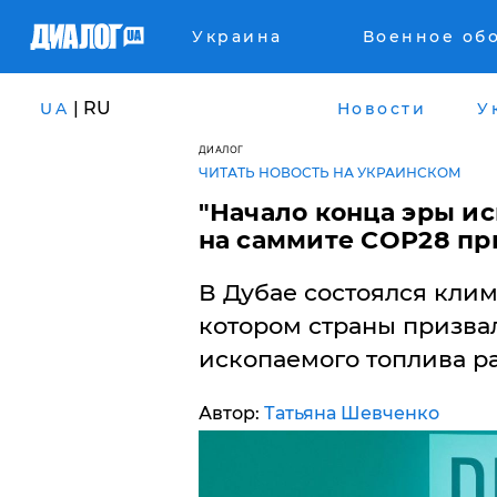
Украина
Военное об
| RU
UA
Новости
У
ДИАЛОГ
ЧИТАТЬ НОВОСТЬ НА УКРАИНСКОМ
​"Начало конца эры ис
на саммите COP28 пр
В Дубае состоялся кли
котором страны призва
ископаемого топлива р
Автор:
Татьяна Шевченко