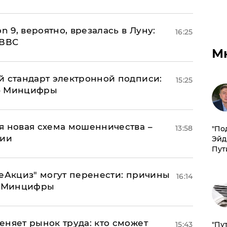
n 9, вероятно, врезалась в Луну:
16:25
 ВВС
М
й стандарт электронной подписи:
15:25
 – Минцифры
я новая схема мошенничества –
13:58
​"По
ции
Эйд
Пут
"еАкциз" могут перенести: причины
16:14
т Минцифры
еняет рынок труда: кто сможет
15:43
"Пу