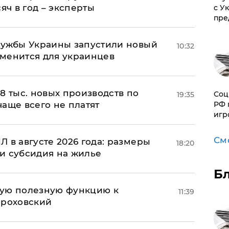
яч в год – эксперты
с У
пре
лужбы Украины запустили новый
10:32
менится для украинцев
8 тыс. новых производств по
Соц
19:35
 чаще всего не платят
РФ 
игр
См
 в августе 2026 года: размеры
18:20
и субсидия на жилье
Б
вую полезную функцию к
11:39
ороховский