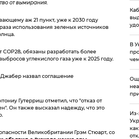
тво от вымирания.
Каб
выд
ающему аж 21 пункт, уже к 2030 году
удо
 раза использования зеленых источников
олнца.
В У
 COP28, обязаны разработать более
про
бросов углекислого газа уже к 2025 году.
чем
-Джабер назвал соглашение
​Ощ
неа
при
ониу Гутерриш отметил, что "отказ от
". Он также высказал надежду, что это
Из-
о.
Укр
как
опасности Великобритании Грэм Стюарт, со
отк