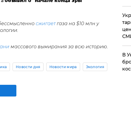
та
объявил о "начале конца эры
Укр
тар
 бессмысленно
сжигает
газа на $10 млн у
цен
ологии.
СМ
рани
массового вымирания за всю историю.
В У
бро
ика
Новости дня
Новости мира
Экология
кос