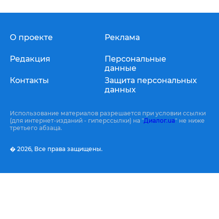
О проекте
Реклама
Редакция
Персональные
данные
Контакты
Защита персональных
данных
Использование материалов разрешается при условии ссылки
(для интернет-изданий - гиперссылки) на "
Диалог.ua
" не ниже
третьего абзаца.
� 2026,
Все права защищены.