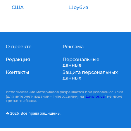
США
Шоубиз
О проекте
Реклама
Редакция
Персональные
данные
Контакты
Защита персональных
данных
Использование материалов разрешается при условии ссылки
(для интернет-изданий - гиперссылки) на "
Диалог.ua
" не ниже
третьего абзаца.
� 2026,
Все права защищены.