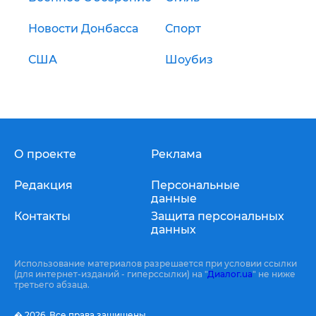
Новости Донбасса
Спорт
США
Шоубиз
О проекте
Реклама
Редакция
Персональные
данные
Контакты
Защита персональных
данных
Использование материалов разрешается при условии ссылки
(для интернет-изданий - гиперссылки) на "
Диалог.ua
" не ниже
третьего абзаца.
� 2026,
Все права защищены.