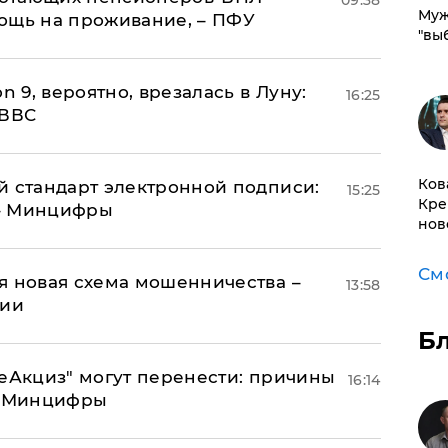
09:38
Муж
ощь на проживание, – ПФУ
"вы
n 9, вероятно, врезалась в Луну:
16:25
 ВВС
Ков
й стандарт электронной подписи:
15:25
Кре
 – Минцифры
нов
См
я новая схема мошенничества –
13:58
ции
Б
"еАкциз" могут перенести: причины
16:14
т Минцифры