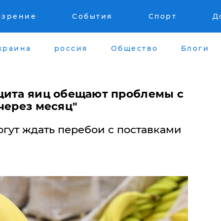
озрение
События
Спорт
Д
краина
россия
Общество
Блоги
цита яиц обещают проблемы с
через месяц"
гут ждать перебои с поставками