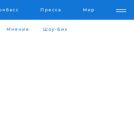
онбасс
Пресса
Мир
Мнение
Шоу-Биз