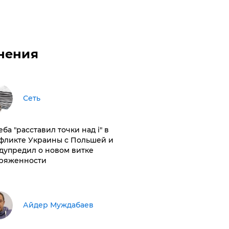
нения
Сеть
ба "расставил точки над і" в
фликте Украины с Польшей и
дупредил о новом витке
ряженности
Айдер Муждабаев