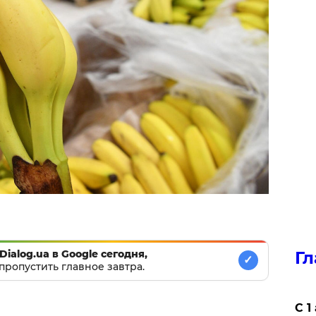
Dialog.ua в Google сегодня,
Гл
✓
пропустить главное завтра.
С 1