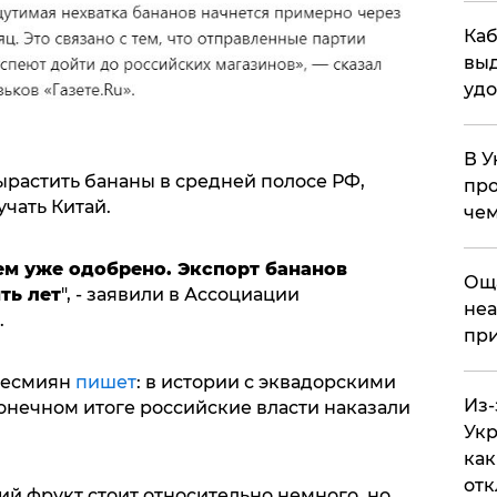
Каб
выд
удо
В У
ырастить бананы в средней полосе РФ,
про
чать Китай.
чем
ем уже одобрено. Экспорт бананов
​Ощ
ть лет
", - заявили в Ассоциации
неа
.
при
Несмиян
пишет
: в истории с эквадорскими
Из-
конечном итоге российские власти наказали
Укр
как
отк
кий фрукт стоит относительно немного, но