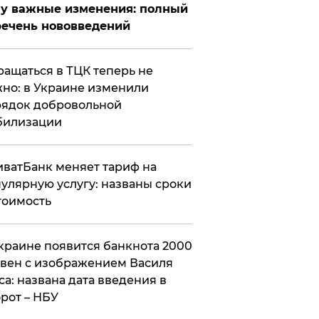
у важные изменения: полный
ечень нововведений
ащаться в ТЦК теперь не
но: в Украине изменили
ядок добровольной
билизации
ватБанк меняет тариф на
улярную услугу: названы сроки
тоимость
краине появится банкнота 2000
вен с изображением Василя
са: названа дата введения в
рот – НБУ