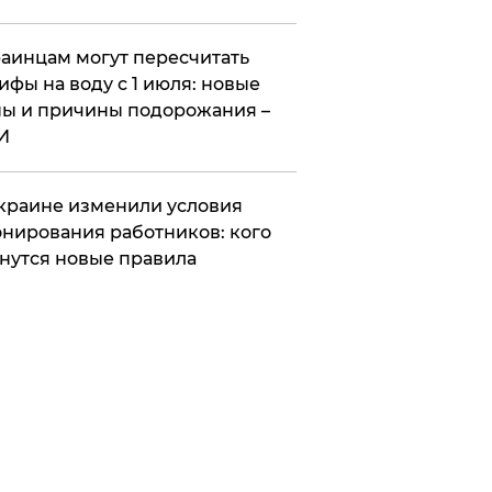
аинцам могут пересчитать
ифы на воду с 1 июля: новые
ы и причины подорожания –
И
краине изменили условия
нирования работников: кого
нутся новые правила