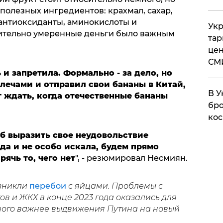
полезных ингредиентов: крахмал, сахар,
, антиоксиданты, аминокислоты и
Укр
осительно умеренные деньги было важным
тар
цен
СМ
ь и запретила. Формально - за дело, но
лечами и отправил свои бананы в Китай,
В У
 ждать, когда отечественные бананы
бро
кос
б выразить свое неудовольствие
да и не особо искала, будем прямо
рячь то, чего нет
", - резюмировал Несмиян.
озникли
перебои
с яйцами. Проблемы с
ов и ЖКХ в конце 2023 года оказались для
ого важнее выдвижения Путина на новый