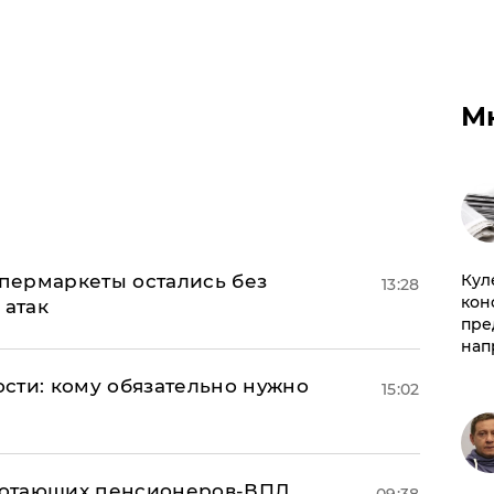
М
Куле
пермаркеты остались без
13:28
кон
 атак
пре
нап
сти: кому обязательно нужно
15:02
аботающих пенсионеров-ВПЛ