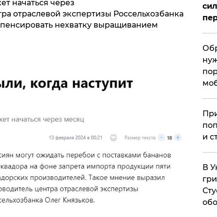
ет начаться через
сил
тра отраслевой экспертизы Россельхозбанка
пер
мпенсировать нехватку выращиванием
Обр
нуж
пор
мо
При
поп
и с
В У
гри
Сту
обо