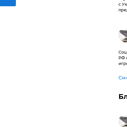
с У
пре
Соц
РФ 
игр
См
Б