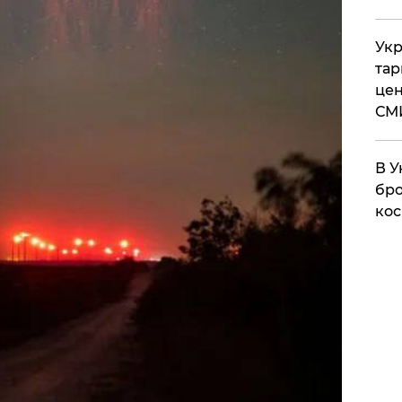
Укр
тар
цен
СМ
В У
бро
кос