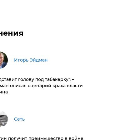
нения
Игорь Эйдман
дставит голову под табакерку", –
ман описал сценарий краха власти
ина
Сеть
тин получит преимущество в войне