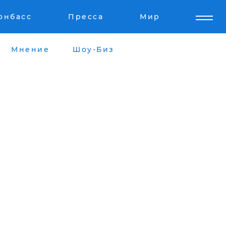
онбасс
Пресса
Мир
Мнение
Шоу-Биз