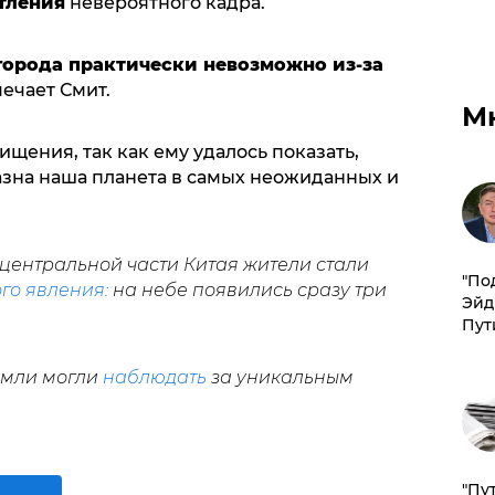
тления
невероятного кадра.
города практически невозможно из-за
мечает Смит.
М
ищения, так как ему удалось показать,
азна наша планета в самых неожиданных и
 центральной части Китая жители стали
​"По
го явления:
на небе появились сразу три
Эйд
Пут
емли могли
наблюдать
за уникальным
"Пу