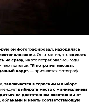
торую он фотографировал, находилась
 местоположени
я. Он отметил, что
сделать
ь не сразу,
на это потребовались годы
ачных попыток.
"Я потратил месяцы,
дачный кадр"
, — признается фотограф.
а,
заключается в терпении и выборе
омендует
выбирать места с минимальным
диться на достаточном расстоянии от
ад облаками и иметь соответствующую