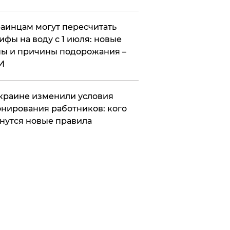
аинцам могут пересчитать
ифы на воду с 1 июля: новые
ы и причины подорожания –
И
краине изменили условия
нирования работников: кого
нутся новые правила