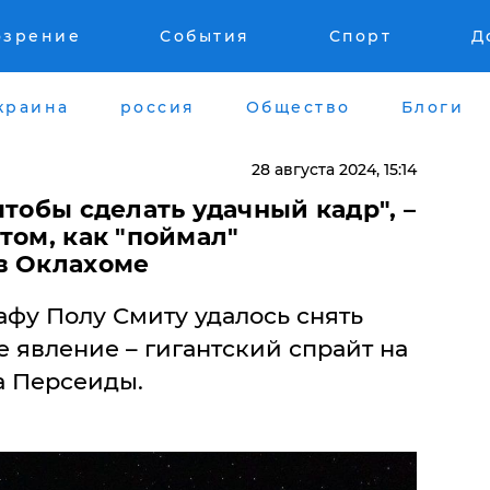
озрение
События
Спорт
Д
краина
россия
Общество
Блоги
28 августа 2024, 15:14
чтобы сделать удачный кадр", –
том, как "поймал"
в Оклахоме
фу Полу Смиту удалось снять
 явление – гигантский спрайт на
а Персеиды.