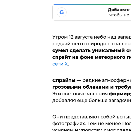
Добавьте 
G
чтобы не 
Утром 12 августа небо над зап
редчайшего природного явлен
сумел сделать уникальный с
спрайт на фоне метеорного 
сети X
.
Спрайты
— редкие атмосферн
грозовыми облаками и требу
Эти световые явления
формиру
добавляя еще больше загадочн
Они представляют собой вспыш
фотографиях. Тем не менее По
усилиям и упорству, смог сдел