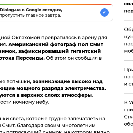
сил
Dialog.ua в Google сегодня,
пер
✓
пропустить главное завтра.
Обр
нуж
адной Оклахомой превратилось в арену для
пор
ия.
Американский фотограф Пол Смит
мо
нимок, зафиксировавший гигантский
потока Персеиды.
Об этом он сообщил в
При
поп
ые вспышки,
возникающие высоко над
и с
ющие мощного разряда электричества.
ются в верхних слоях атмосферы
,
ости ночному небу.
В У
гри
Сту
ки света, которые трудно запечатлеть на
обо
л Смит, благодаря своим многолетним
ать потрясающий снимок, на котором видно