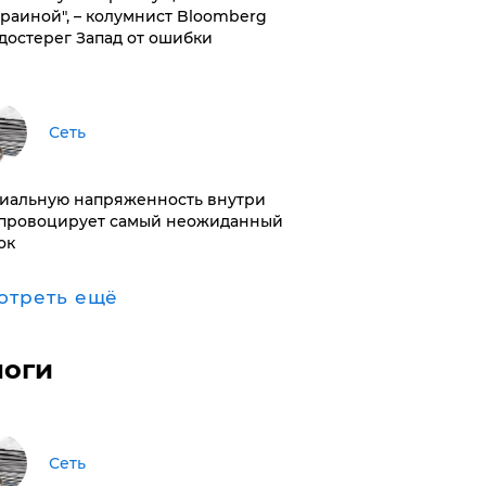
краиной", – колумнист Bloomberg
достерег Запад от ошибки
Сеть
иальную напряженность внутри
провоцирует самый неожиданный
ок
отреть ещё
логи
Сеть