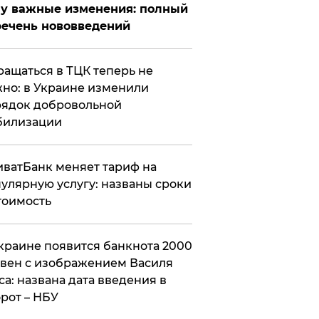
у важные изменения: полный
ечень нововведений
ащаться в ТЦК теперь не
но: в Украине изменили
ядок добровольной
билизации
ватБанк меняет тариф на
улярную услугу: названы сроки
тоимость
краине появится банкнота 2000
вен с изображением Василя
са: названа дата введения в
рот – НБУ