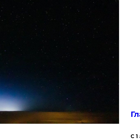
Гл
С 1