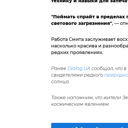
технику и навыки для запеча
"Поймать спрайт в пределах 
светового загрязнения"
, — от
Работа Смита заслуживает восх
насколько красива и разнообр
редких проявлениях.
Ранее
Dialog.UA
сообщал, что в
свидетелями редкого
природно
солнца.
Также напомним, что жители З
космическим явлением.