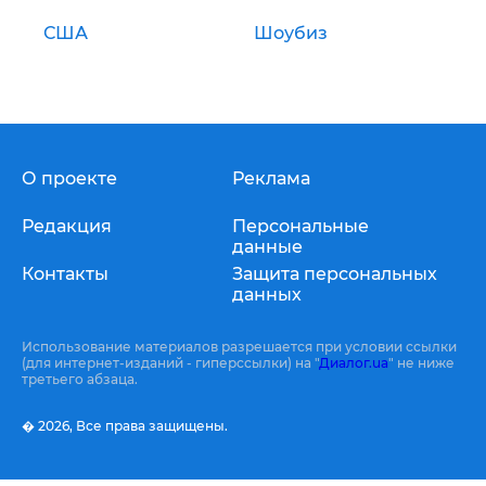
США
Шоубиз
О проекте
Реклама
Редакция
Персональные
данные
Контакты
Защита персональных
данных
Использование материалов разрешается при условии ссылки
(для интернет-изданий - гиперссылки) на "
Диалог.ua
" не ниже
третьего абзаца.
� 2026,
Все права защищены.