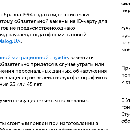
сил
пер
образца 1994 года в виде книжечки
тому обязательной замены на ID-карту для
нтов не предусмотрено,однако
Обр
ряд случаев, когда оформить новый
нуж
ialog.UA
.
пор
мо
нной миграционной службе
, заменить
обязательно придется в случае утраты или
При
нения персональных данных, обнаружения
поп
ли владелец не вклеил новую фотографию в
и с
ия 25 или 45 лет.
В У
кумента осуществляется по желанию
гри
Сту
обо
ты стоит 618 гривен при изготовлении в