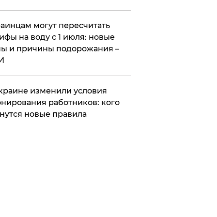
аинцам могут пересчитать
ифы на воду с 1 июля: новые
ы и причины подорожания –
И
краине изменили условия
нирования работников: кого
нутся новые правила