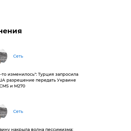
нения
Сеть
то-то изменилось": Турция запросила
ША разрешение передать Украине
CMS и M270
Сеть
раину накрыла волна пессимизма: