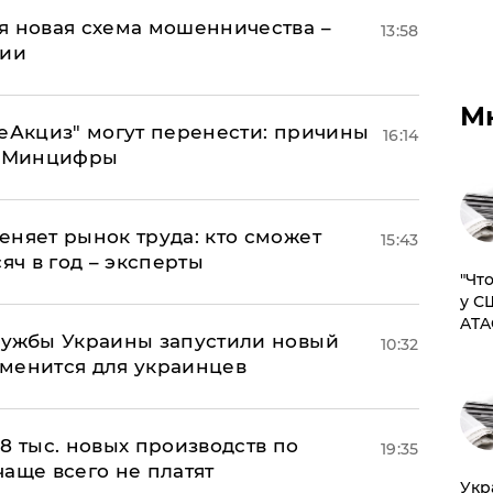
я новая схема мошенничества –
13:58
ции
М
"еАкциз" могут перенести: причины
16:14
т Минцифры
еняет рынок труда: кто сможет
15:43
яч в год – эксперты
​"Ч
у С
ATA
лужбы Украины запустили новый
10:32
менится для украинцев
8 тыс. новых производств по
19:35
 чаще всего не платят
​Ук