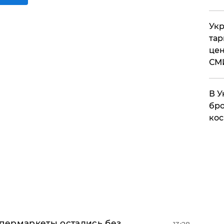
Укр
тар
цен
СМ
В У
бро
кос
пермаркеты остались без