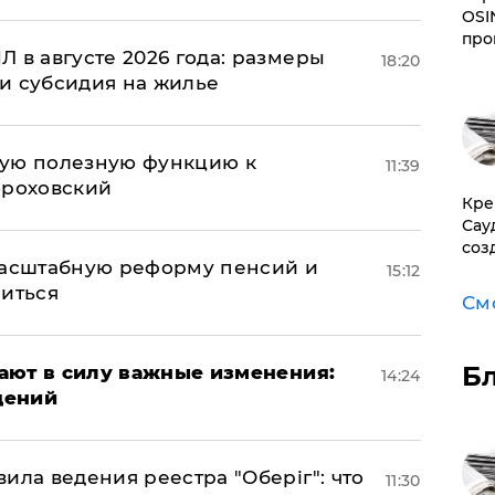
OSI
про
 в августе 2026 года: размеры
18:20
и субсидия на жилье
вую полезную функцию к
11:39
ороховский
​Кр
Сау
соз
масштабную реформу пенсий и
15:12
ниться
См
Б
упают в силу важные изменения:
14:24
дений
ила ведения реестра "Оберіг": что
11:30