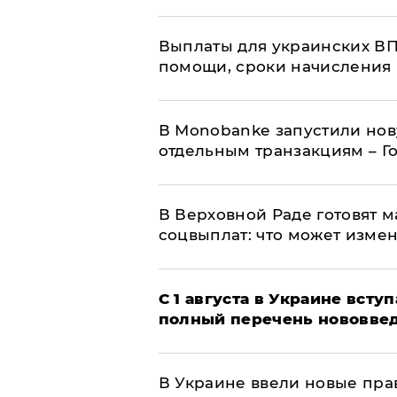
Выплаты для украинских ВПЛ
помощи, сроки начисления 
В Мonobankе запустили но
отдельным транзакциям – Г
В Верховной Раде готовят 
соцвыплат: что может изме
С 1 августа в Украине вст
полный перечень нововве
В Украине ввели новые прав