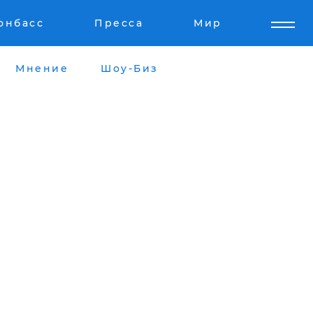
онбасс
Пресса
Мир
Мнение
Шоу-Биз