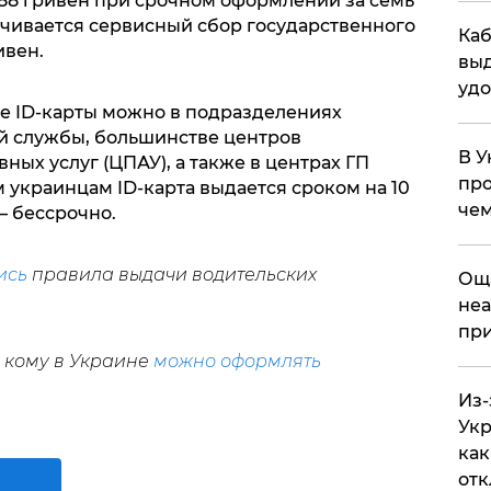
988 гривен при срочном оформлении за семь
ачивается сервисный сбор государственного
Каб
ивен.
выд
удо
е ID-карты можно в подразделениях
й службы, большинстве центров
В У
ых услуг (ЦПАУ), а также в центрах ГП
про
 украинцам ID-карта выдается сроком на 10
чем
 – бессрочно.
ись
правила выдачи водительских
​Ощ
неа
при
, кому в Украине
можно оформлять
Из-
Укр
как
отк