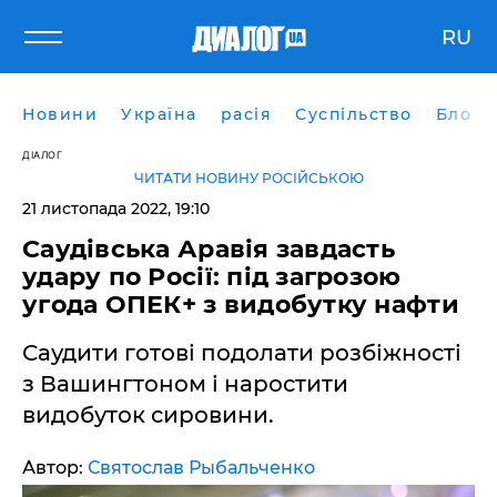
RU
Новини
Україна
расія
Суспільство
Блоги
ДІАЛОГ
ЧИТАТИ НОВИНУ РОСІЙСЬКОЮ
21 листопада 2022, 19:10
Саудівська Аравія завдасть
удару по Росії: під загрозою
угода ОПЕК+ з видобутку нафти
Саудити готові подолати розбіжності
з Вашингтоном і наростити
видобуток сировини.
Автор:
Святослав Рыбальченко