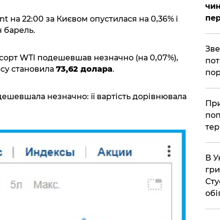
чин
пер
nt на 22:00 за Києвом опустилася на 0,36% і
 барель.
​Зв
сорт WTI подешевшав незначно (на 0,07%),
пот
асу становила
73,62 долара
.
пор
дешевшала незначно: її вартість дорівнювала
​Пр
поп
тер
В У
гри
Сту
обі