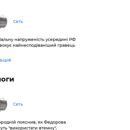
Сеть
іальну напруженість усередині РФ
вокує найнесподіваніший гравець
льше
логи
Сеть
ородній пояснив, як Федорова
уть "використати втемну",