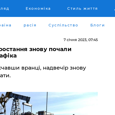
гляд
Економіка
Стиль життя
раїна
расія
Суспільство
Блоги
7 січня 2023, 07:45
зростання знову почали
афіка
жчавши вранці, надвечір знову
ати.