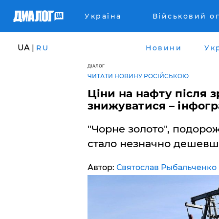
Україна
Військовий о
UA |
RU
Новини
Ук
ДІАЛОГ
ЧИТАТИ НОВИНУ РОСІЙСЬКОЮ
Ціни на нафту після 
знижуватися – інфогр
"Чорне золото", подоро
стало незначно дешевш
Автор:
Святослав Рыбальченко