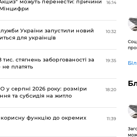
"еАкциз" можуть перенести: причини
16:14
є Мінцифри
служби України запустили новий
10:32
иться для українців
Соц
про
 тис. стягнень заборгованості за
19:35
Бі
 не платять
Б
О у серпні 2026 року: розміри
18:20
ння та субсидія на житло
 корисну функцію до окремих
11:39
Заг
мож