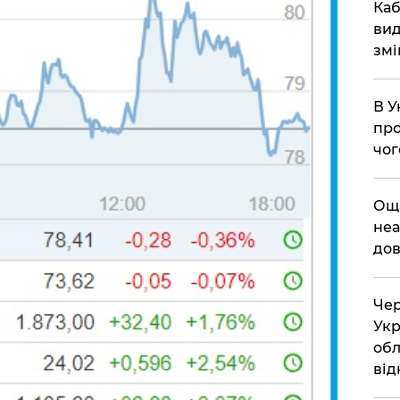
​Ка
вид
змі
В У
про
чог
​Ощ
неа
дов
Чер
Укр
обл
від