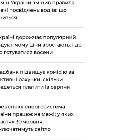
бмін України змінив правила
ачі посвідчень водіїв: що
ниться
країні дорожчає популярний
дукт: чому ціни зростають, і до
о готуватися восени
адбанк підвищує комісію за
ктивні рахунки: скільки
едеться платити із серпня
ез спеку енергосистема
аїни працює на межі: у яких
астях 30 червня
ключатимуть світло