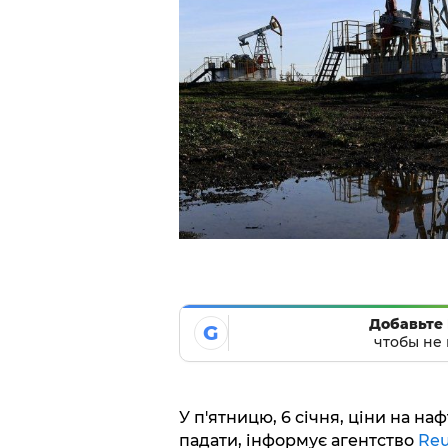
Добавьте 
G
чтобы не 
У п'ятницю, 6 січня, ціни на на
падати, інформує агентство
Reu