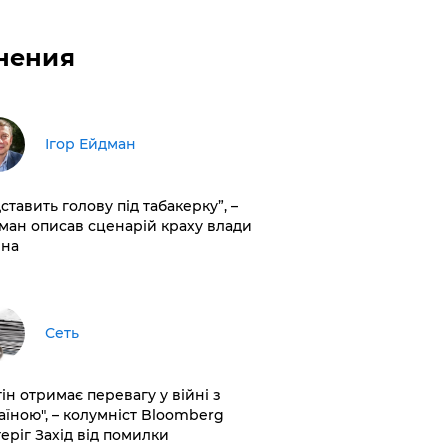
нения
Ігор Ейдман
дставить голову під табакерку”, –
ман описав сценарій краху влади
іна
Сеть
ін отримає перевагу у війні з
аїною", – колумніст Bloomberg
теріг Захід від помилки