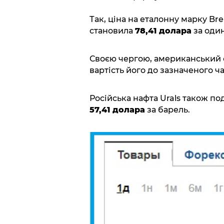
Так, ціна на еталонну марку Bre
становила
78,41 долара
за один
Своєю чергою, американський 
вартість його до зазначеного ч
Російська нафта Urals також по
57,41 долара
за барель.