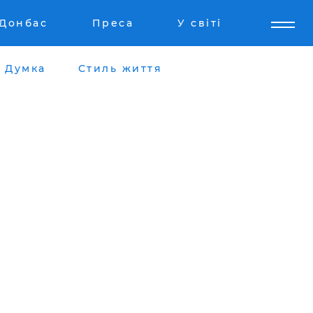
Донбас
Преса
У світі
Думка
Стиль життя