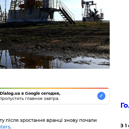
Dialog.ua в Google сегодня,
✓
пропустить главное завтра.
Го
фту після зростання вранці знову почали
З 1
ters
.