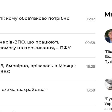
М
і: кому обов'язково потрібно
15:02
іонерів-ВПО, що працюють,
09:38
помогу на проживання, – ПФУ
​“Пі
Ейд
Пут
 9, ймовірно, врізалась в Місяць:
16:25
- ВВС
 схема шахрайства –
13:58
"Пут
Укр
зас