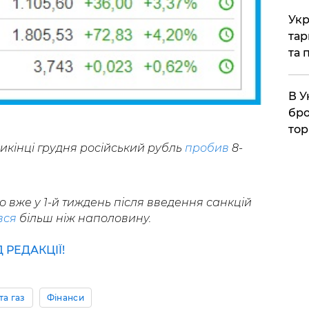
Укр
тар
та 
В У
бро
тор
икінці грудня російський рубль
пробив
8-
о вже у 1-й тиждень після введення санкцій
вся
більш ніж наполовину.
РЕДАКЦІЇ!
та газ
Фінанси