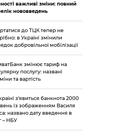
ності важливі зміни: повний
елік нововведень
ертатися до ТЦК тепер не
рібно: в Україні змінили
ядок добровільної мобілізації
иватБанк змінює тариф на
улярну послугу: названі
міни та вартість
країні з'явиться банкнота 2000
вень із зображенням Василя
са: названо дату введення в
г – НБУ