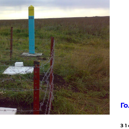
Го
З 1