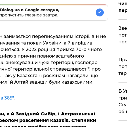
чин
Dialog.ua в Google сегодня,
пер
✓
пропустить главное завтра.
​Зв
пот
 займається переписуванням історії: він не
пор
снування та появи України, а й вирішив
хочеться. У 2022 році ця примха 70-річного
однією з причин повномасштабного
​Пр
к, анексувавши чужі території, господар
поп
чної територіальної справедливості", про
тер
 Так, у Казахстані росіянам нагадали, що
емлі й Алтай завжди були казахськими.
В У
а 365"
.
гри
Сту
обі
н, а й Західний Сибір, і Астраханські
ореолом розселення казахів. Степники
іть не пахло російською державою.