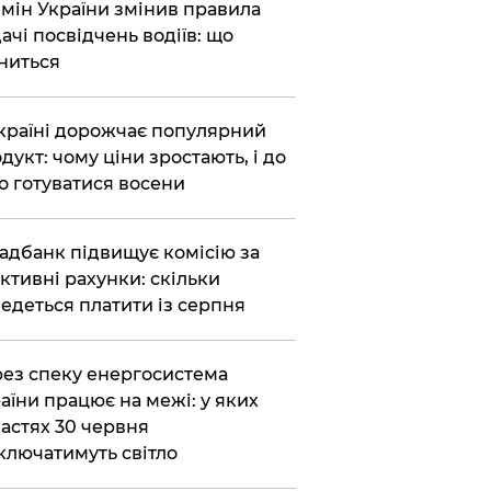
бмін України змінив правила
ачі посвідчень водіїв: що
ниться
країні дорожчає популярний
дукт: чому ціни зростають, і до
о готуватися восени
адбанк підвищує комісію за
ктивні рахунки: скільки
едеться платити із серпня
ез спеку енергосистема
аїни працює на межі: у яких
астях 30 червня
ключатимуть світло