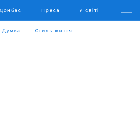
Донбас
Преса
У світі
Думка
Стиль життя