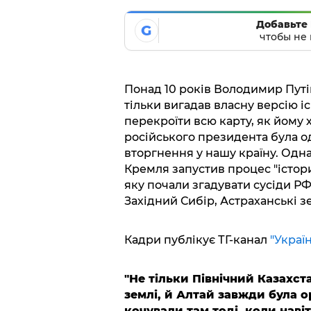
Добавьте 
G
чтобы не 
Понад 10 років Володимир Путін
тільки вигадав власну версію і
перекроїти всю карту, як йому 
російського президента була 
вторгнення у нашу країну. Одна
Кремля запустив процес "істори
яку почали згадувати сусіди РФ.
Західний Сибір, Астраханські з
Кадри публікує ТГ-канал
"Україн
"Не тільки Північний Казахста
землі, й Алтай завжди була 
кочували там тоді, коли нав