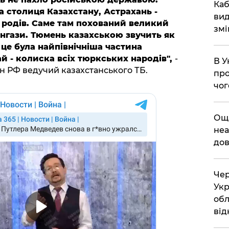
​Ка
 столиця Казахстану, Астрахань -
вид
х родів. Саме там похований великий
змі
нгази. Тюмень казахською звучить як
 це була найпівнічніша частина
ай - колиска всіх тюркських народів",
-
В У
ян РФ ведучий казахстанського ТБ.
про
чог
​Ощ
неа
дов
Чер
Укр
обл
від