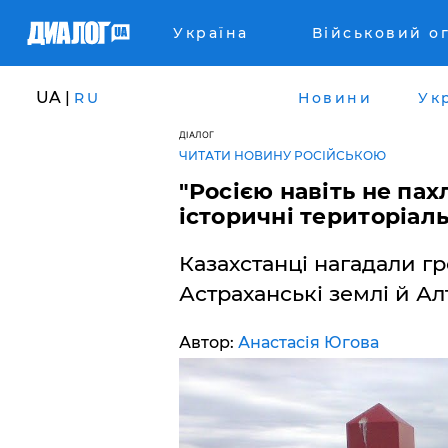
Україна
Військовий о
UA |
RU
Новини
Ук
ДІАЛОГ
ЧИТАТИ НОВИНУ РОСІЙСЬКОЮ
"Росією навіть не пах
історичні територіаль
Казахстанці нагадали г
Астраханські землі й А
Автор:
Анастасія Югова