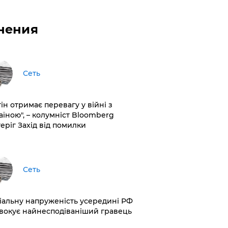
нения
Сеть
ін отримає перевагу у війні з
аїною", – колумніст Bloomberg
теріг Захід від помилки
Сеть
іальну напруженість усередині РФ
вокує найнесподіваніший гравець