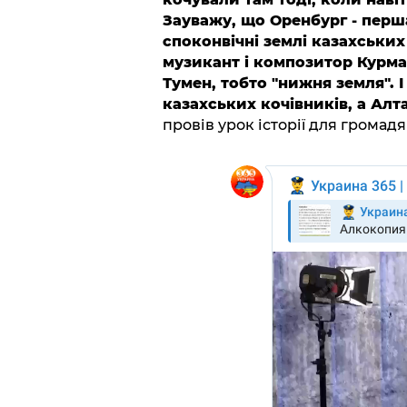
Зауважу, що Оренбург - перша
споконвічні землі казахськи
музикант і композитор Курма
Тумен, тобто "нижня земля". І
казахських кочівників, а Алт
провів урок історії для громад