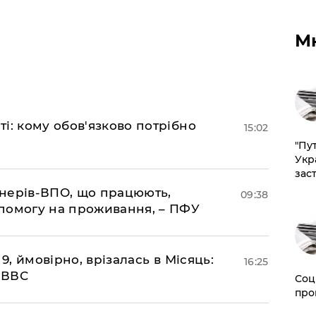
М
і: кому обов'язково потрібно
15:02
"Пут
Укр
зас
іонерів-ВПО, що працюють,
09:38
помогу на проживання, – ПФУ
 9, ймовірно, врізалась в Місяць:
16:25
- ВВС
Соц
про