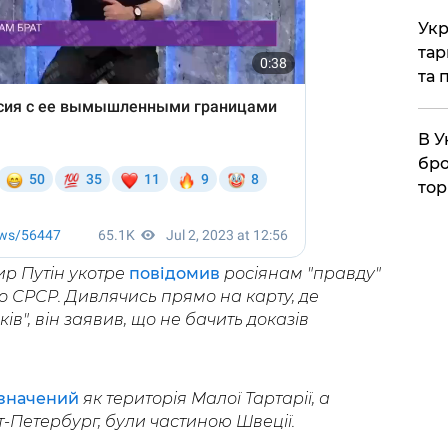
Укр
тар
та 
В У
бро
тор
р Путін укотре
повідомив
росіянам "правду"
до СРСР. Дивлячись прямо на карту, де
ів", він заявив, що не бачить доказів
.
значений
як територія Малої Тартарії, а
кт-Петербург, були частиною Швеції.