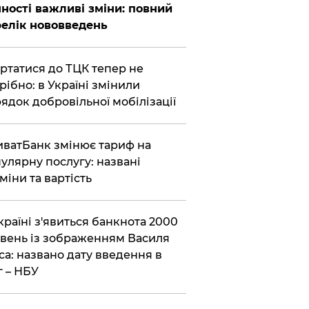
ності важливі зміни: повний
елік нововведень
ертатися до ТЦК тепер не
рібно: в Україні змінили
ядок добровільної мобілізації
иватБанк змінює тариф на
улярну послугу: названі
міни та вартість
країні з'явиться банкнота 2000
вень із зображенням Василя
са: названо дату введення в
г – НБУ