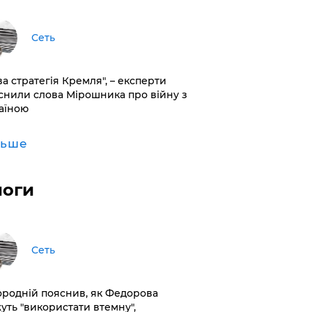
Сеть
ва стратегія Кремля", – експерти
снили слова Мірошника про війну з
аїною
льше
логи
Сеть
ородній пояснив, як Федорова
уть "використати втемну",