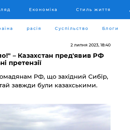
гляд
Економіка
Стиль життя
раїна
расія
Суспільство
Блоги
2 липня 2023, 18:40
ло!" – Казахстан пред'явив РФ
ні претензії
ромадянам РФ, що західний Сибір,
лтай завжди були казахськими.