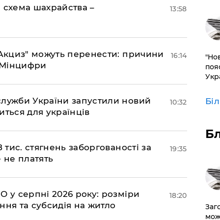
 схема шахрайства –
13:58
"еАкциз" можуть перенести: причини
16:14
"Но
є Мінцифри
поя
Укр
служби України запустили новий
Бі
10:32
иться для українців
Б
 тис. стягнень заборгованості за
19:35
 не платять
О у серпні 2026 року: розміри
18:20
ння та субсидія на житло
Заг
мож